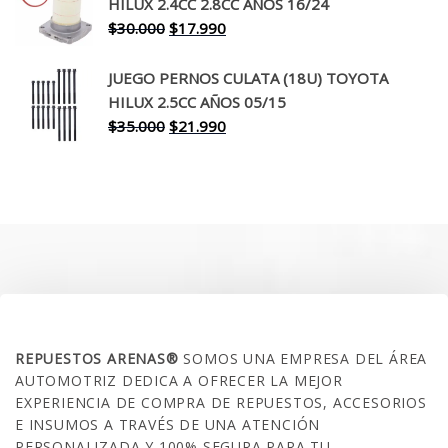
era:
es:
HILUX 2.4CC 2.8CC AÑOS 16/24
$260.000.
$199.990.
El
El
$
30.000
$
17.990
precio
precio
original
actual
JUEGO PERNOS CULATA (18U) TOYOTA
era:
es:
HILUX 2.5CC AÑOS 05/15
$30.000.
$17.990.
El
El
$
35.000
$
21.990
precio
precio
original
actual
era:
es:
$35.000.
$21.990.
SOBRE NOSOTROS
REPUESTOS ARENAS®
SOMOS UNA EMPRESA DEL ÁREA
AUTOMOTRIZ DEDICA A OFRECER LA MEJOR
EXPERIENCIA DE COMPRA DE REPUESTOS, ACCESORIOS
E INSUMOS A TRAVÉS DE UNA ATENCIÓN
PERSONALIZADA Y 100% SEGURA PARA TU