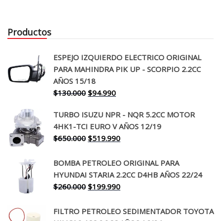
Productos
ESPEJO IZQUIERDO ELECTRICO ORIGINAL
PARA MAHINDRA PIK UP - SCORPIO 2.2CC
AÑOS 15/18
El
El
$
130.000
$
94.990
precio
precio
TURBO ISUZU NPR - NQR 5.2CC MOTOR
original
actual
4HK1-TCI EURO V AÑOS 12/19
era:
es:
El
El
$
650.000
$
519.990
$130.000.
$94.990.
precio
precio
original
actual
BOMBA PETROLEO ORIGINAL PARA
era:
es:
HYUNDAI STARIA 2.2CC D4HB AÑOS 22/24
$650.000.
$519.990.
El
El
$
260.000
$
199.990
precio
precio
original
actual
FILTRO PETROLEO SEDIMENTADOR TOYOTA