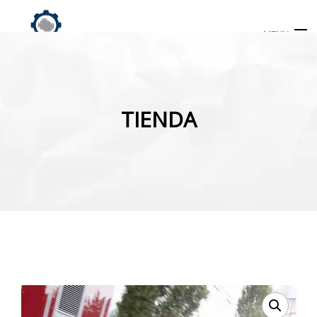
MENU
Búsqueda
de
TIENDA
productos
INICIO
TIENDA
MI CUENTA