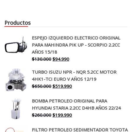
Productos
ESPEJO IZQUIERDO ELECTRICO ORIGINAL
PARA MAHINDRA PIK UP - SCORPIO 2.2CC
AÑOS 15/18
El
El
$
130.000
$
94.990
precio
precio
TURBO ISUZU NPR - NQR 5.2CC MOTOR
original
actual
4HK1-TCI EURO V AÑOS 12/19
era:
es:
El
El
$
650.000
$
519.990
$130.000.
$94.990.
precio
precio
original
actual
BOMBA PETROLEO ORIGINAL PARA
era:
es:
HYUNDAI STARIA 2.2CC D4HB AÑOS 22/24
$650.000.
$519.990.
El
El
$
260.000
$
199.990
precio
precio
original
actual
FILTRO PETROLEO SEDIMENTADOR TOYOTA