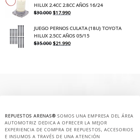
era:
es:
HILUX 2.4CC 2.8CC AÑOS 16/24
$260.000.
$199.990.
El
El
$
30.000
$
17.990
precio
precio
original
actual
JUEGO PERNOS CULATA (18U) TOYOTA
era:
es:
HILUX 2.5CC AÑOS 05/15
$30.000.
$17.990.
El
El
$
35.000
$
21.990
precio
precio
original
actual
era:
es:
$35.000.
$21.990.
SOBRE NOSOTROS
REPUESTOS ARENAS®
SOMOS UNA EMPRESA DEL ÁREA
AUTOMOTRIZ DEDICA A OFRECER LA MEJOR
EXPERIENCIA DE COMPRA DE REPUESTOS, ACCESORIOS
E INSUMOS A TRAVÉS DE UNA ATENCIÓN