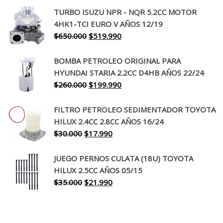
precio
precio
TURBO ISUZU NPR - NQR 5.2CC MOTOR
original
actual
4HK1-TCI EURO V AÑOS 12/19
era:
es:
El
El
$
650.000
$
519.990
$130.000.
$94.990.
precio
precio
original
actual
BOMBA PETROLEO ORIGINAL PARA
era:
es:
HYUNDAI STARIA 2.2CC D4HB AÑOS 22/24
$650.000.
$519.990.
El
El
$
260.000
$
199.990
precio
precio
original
actual
FILTRO PETROLEO SEDIMENTADOR TOYOTA
era:
es:
HILUX 2.4CC 2.8CC AÑOS 16/24
$260.000.
$199.990.
El
El
$
30.000
$
17.990
precio
precio
original
actual
JUEGO PERNOS CULATA (18U) TOYOTA
era:
es:
HILUX 2.5CC AÑOS 05/15
$30.000.
$17.990.
El
El
$
35.000
$
21.990
precio
precio
original
actual
era:
es: