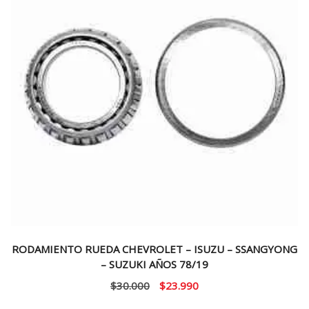
RODAMIENTO RUEDA CHEVROLET – ISUZU – SSANGYONG
– SUZUKI AÑOS 78/19
El
El
$
30.000
$
23.990
precio
precio