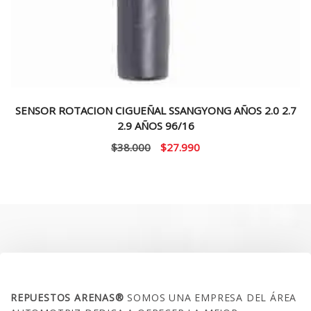
SENSOR ROTACION CIGUEÑAL SSANGYONG AÑOS 2.0 2.7
2.9 AÑOS 96/16
El
El
$
38.000
$
27.990
precio
precio
original
actual
era:
es:
$38.000.
$27.990.
SOBRE NOSOTROS
REPUESTOS ARENAS®
SOMOS UNA EMPRESA DEL ÁREA