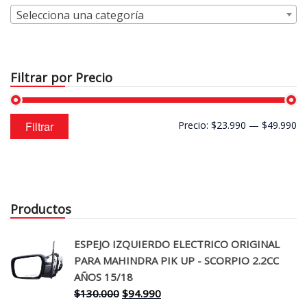
Selecciona una categoría
Filtrar por Precio
Precio
Precio
Filtrar
Precio:
$23.990
—
$49.990
mínimo
máximo
Productos
ESPEJO IZQUIERDO ELECTRICO ORIGINAL
PARA MAHINDRA PIK UP - SCORPIO 2.2CC
AÑOS 15/18
El
El
$
130.000
$
94.990