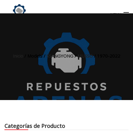
MENU
Búsqueda
de
productos
Inicio
/ Models /
SSANGYONG
/
MUSSO
/ 1970-2022
INICIO
TIENDA
MI CUENTA
Categorías de Producto