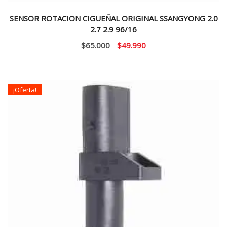
SENSOR ROTACION CIGUEÑAL ORIGINAL SSANGYONG 2.0
2.7 2.9 96/16
El
El
$
65.000
$
49.990
precio
precio
original
actual
era:
es:
¡Oferta!
$65.000.
$49.990.