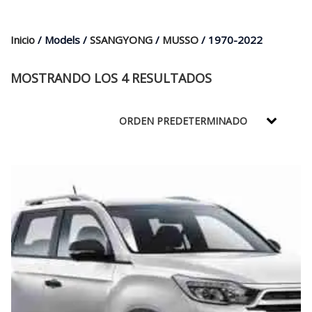
$35.000.
$21.990.
Inicio
/ Models /
SSANGYONG
/
MUSSO
/ 1970-2022
MOSTRANDO LOS 4 RESULTADOS