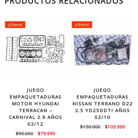
PRODUCTOS RELACIONADOS
¡Oferta!
¡Oferta!
JUEGO
JUEGO
EMPAQUETADURAS
EMPAQUETADURAS
MOTOR HYUNDAI
NISSAN TERRANO D22
TERRACAN –
2.5 YD25DDTI AÑOS
CARNIVAL 2.9 AÑOS
02/10
02/12
El
El
$
150.000
$
103.990
El
El
$
90.000
$
79.990
precio
precio