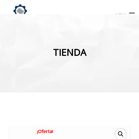
MENU
Búsqueda
de
TIENDA
productos
INICIO
TIENDA
MI CUENTA
¡Oferta!