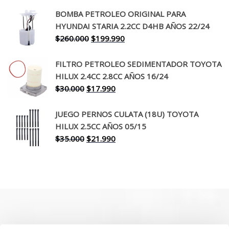
precio
precio
original
actual
BOMBA PETROLEO ORIGINAL PARA
era:
es:
HYUNDAI STARIA 2.2CC D4HB AÑOS 22/24
$650.000.
$519.990.
El
El
$
260.000
$
199.990
precio
precio
original
actual
FILTRO PETROLEO SEDIMENTADOR TOYOTA
era:
es:
HILUX 2.4CC 2.8CC AÑOS 16/24
$260.000.
$199.990.
El
El
$
30.000
$
17.990
precio
precio
original
actual
JUEGO PERNOS CULATA (18U) TOYOTA
era:
es:
HILUX 2.5CC AÑOS 05/15
$30.000.
$17.990.
El
El
$
35.000
$
21.990
precio
precio
original
actual
era:
es:
$35.000.
$21.990.