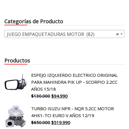
precio
precio
original
actual
era:
es:
Categorías de Producto
$169.000.
$141.990.
JUEGO EMPAQUETADURAS MOTOR (82)
×
Productos
ESPEJO IZQUIERDO ELECTRICO ORIGINAL
PARA MAHINDRA PIK UP - SCORPIO 2.2CC
AÑOS 15/18
El
El
$
130.000
$
94.990
precio
precio
TURBO ISUZU NPR - NQR 5.2CC MOTOR
original
actual
4HK1-TCI EURO V AÑOS 12/19
era:
es:
El
El
$
650.000
$
519.990
$130.000.
$94.990.