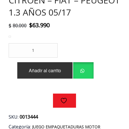
CITROEN – FIAT – PEUGEOT
1.3 AÑOS 05/17
El
El
$
63.990
$
80.000
precio
precio
original
actual
JUEGO
era:
es:
EMPAQUETADURAS
MOTOR
$80.000.
$63.990.
CHEVROLET
Añadir al carrito
-
CITROEN
-
FIAT
-
PEUGEOT
1.3
AÑOS
SKU:
0013444
05/17
cantidad
Categoría:
JUEGO EMPAQUETADURAS MOTOR