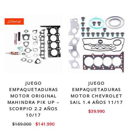
precio
precio
original
actual
original
actual
era:
es:
era:
es:
$150.000.
$103.
¡Oferta!
$90.000.
$79.990.
JUEGO
JUEGO
EMPAQUETADURAS
EMPAQUETADURAS
MOTOR ORIGINAL
MOTOR CHEVROLET
MAHINDRA PIK UP –
SAIL 1.4 AÑOS 11/17
SCORPIO 2.2 AÑOS
$
39.990
10/17
El
El
$
169.000
$
141.990