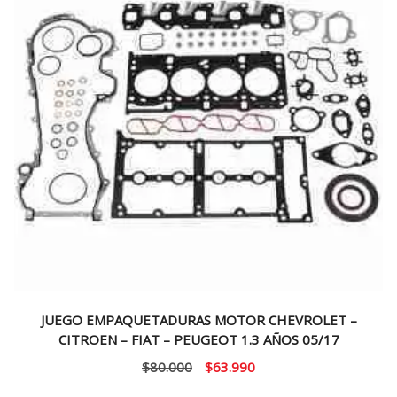
JUEGO EMPAQUETADURAS MOTOR CHEVROLET –
CITROEN – FIAT – PEUGEOT 1.3 AÑOS 05/17
El
El
$
80.000
$
63.990
precio
precio