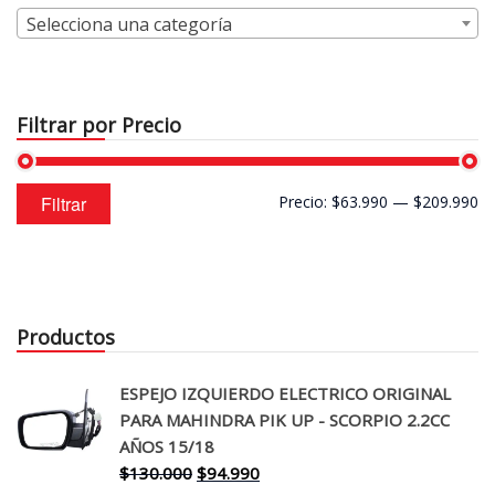
Selecciona una categoría
Filtrar por Precio
Precio
Precio
Filtrar
Precio:
$63.990
—
$209.990
mínimo
máximo
Productos
ESPEJO IZQUIERDO ELECTRICO ORIGINAL
PARA MAHINDRA PIK UP - SCORPIO 2.2CC
AÑOS 15/18
El
El
$
130.000
$
94.990