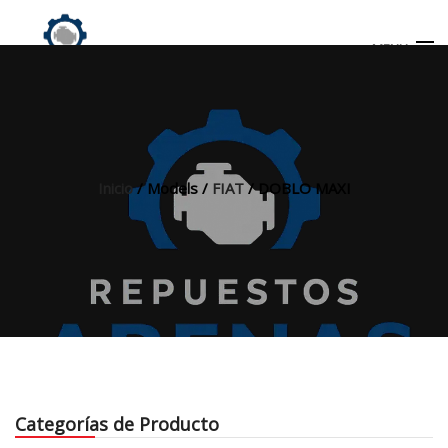
MENU
Búsqueda
de
productos
Inicio
/ Models /
FIAT
/ DOBLO MAXI
INICIO
TIENDA
MI CUENTA
Categorías de Producto