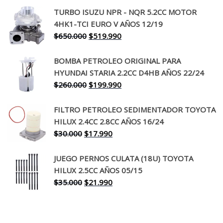
precio
precio
TURBO ISUZU NPR - NQR 5.2CC MOTOR
original
actual
4HK1-TCI EURO V AÑOS 12/19
era:
es:
El
El
$
650.000
$
519.990
$130.000.
$94.990.
precio
precio
original
actual
BOMBA PETROLEO ORIGINAL PARA
era:
es:
HYUNDAI STARIA 2.2CC D4HB AÑOS 22/24
$650.000.
$519.990.
El
El
$
260.000
$
199.990
precio
precio
original
actual
FILTRO PETROLEO SEDIMENTADOR TOYOTA
era:
es:
HILUX 2.4CC 2.8CC AÑOS 16/24
$260.000.
$199.990.
El
El
$
30.000
$
17.990
precio
precio
original
actual
JUEGO PERNOS CULATA (18U) TOYOTA
era:
es:
HILUX 2.5CC AÑOS 05/15
$30.000.
$17.990.
El
El
$
35.000
$
21.990
precio
precio
original
actual
era:
es: