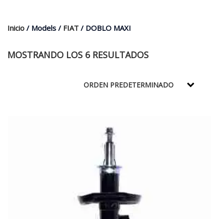
$35.000.
$21.990.
Inicio
/ Models /
FIAT
/ DOBLO MAXI
MOSTRANDO LOS 6 RESULTADOS