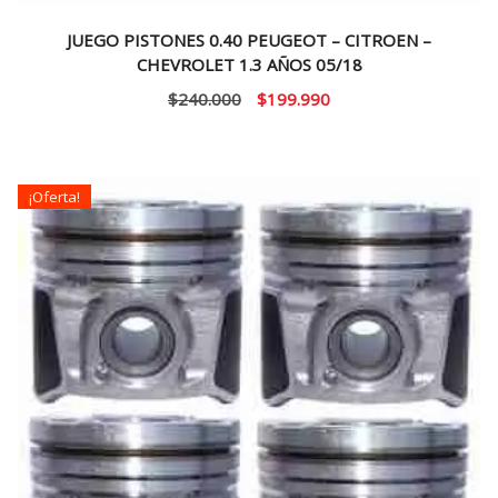
JUEGO PISTONES 0.40 PEUGEOT – CITROEN –
CHEVROLET 1.3 AÑOS 05/18
El
El
$
240.000
$
199.990
precio
precio
original
actual
era:
es:
¡Oferta!
$240.000.
$199.990.