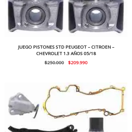
JUEGO PISTONES STD PEUGEOT – CITROEN –
CHEVROLET 1.3 AÑOS 05/18
El
El
$
250.000
$
209.990
precio
precio
original
actual
era:
es:
$250.000.
$209.990.