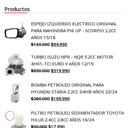
Productos
ESPEJO IZQUIERDO ELECTRICO ORIGINAL
PARA MAHINDRA PIK UP - SCORPIO 2.2CC
AÑOS 15/18
El
El
$
130.000
$
94.990
precio
precio
TURBO ISUZU NPR - NQR 5.2CC MOTOR
original
actual
4HK1-TCI EURO V AÑOS 12/19
era:
es:
El
El
$
650.000
$
519.990
$130.000.
$94.990.
precio
precio
original
actual
BOMBA PETROLEO ORIGINAL PARA
era:
es:
HYUNDAI STARIA 2.2CC D4HB AÑOS 22/24
$650.000.
$519.990.
El
El
$
260.000
$
199.990
precio
precio
original
actual
FILTRO PETROLEO SEDIMENTADOR TOYOTA
era:
es:
HILUX 2.4CC 2.8CC AÑOS 16/24
$260.000.
$199.990.
El
El
$
30.000
$
17.990