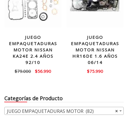
JUEGO
JUEGO
EMPAQUETADURAS
EMPAQUETADURAS
MOTOR NISSAN
MOTOR NISSAN
KA24E 2.4 AÑOS
HR16DE 1.6 AÑOS
92/10
06/14
El
El
$
79.000
$
56.990
$
75.990
precio
precio
original
actual
era:
es:
Categorías de Producto
$79.000.
$56.990.
JUEGO EMPAQUETADURAS MOTOR (82)
×