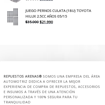
precio
precio
original
actual
JUEGO PERNOS CULATA (18U) TOYOTA
era:
es:
HILUX 2.5CC AÑOS 05/15
$30.000.
$17.990.
El
El
$
35.000
$
21.990
precio
precio
original
actual
era:
es:
$35.000.
$21.990.
SOBRE NOSOTROS
REPUESTOS ARENAS®
SOMOS UNA EMPRESA DEL ÁREA
AUTOMOTRIZ DEDICA A OFRECER LA MEJOR
EXPERIENCIA DE COMPRA DE REPUESTOS, ACCESORIOS
E INSUMOS A TRAVÉS DE UNA ATENCIÓN
PERSONALIZADA Y 100% SEGURA PARA TU
TRANQUILIDAD