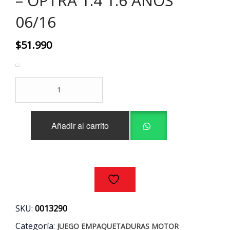
– OPTRA 1.4 1.6 AÑOS
06/16
$
51.990
JUEGO
EMPAQUETADURAS
MOTOR
CHEVROLET
Añadir al carrito
AVEO
-
OPTRA
1.4
1.6
AÑOS
06/16
cantidad
SKU:
0013290
Categoría:
JUEGO EMPAQUETADURAS MOTOR