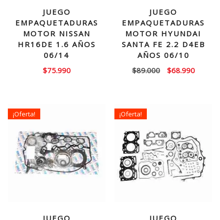
JUEGO
JUEGO
EMPAQUETADURAS
EMPAQUETADURAS
MOTOR NISSAN
MOTOR HYUNDAI
HR16DE 1.6 AÑOS
SANTA FE 2.2 D4EB
06/14
AÑOS 06/10
El
El
$
75.990
$
89.000
$
68.990
precio
precio
original
actual
era:
es:
¡Oferta!
¡Oferta!
$89.000.
$68.99
JUEGO
JUEGO