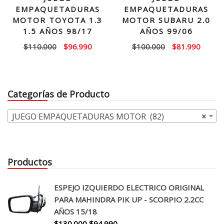
EMPAQUETADURAS
EMPAQUETADURAS
MOTOR TOYOTA 1.3
MOTOR SUBARU 2.0
1.5 AÑOS 98/17
AÑOS 99/06
El
El
El
El
$
110.000
$
96.990
$
100.000
$
81.990
precio
precio
precio
precio
original
actual
original
actual
era:
es:
era:
es:
Categorías de Producto
$110.000.
$96.990.
$100.000.
$81.99
JUEGO EMPAQUETADURAS MOTOR (82)
×
Productos
ESPEJO IZQUIERDO ELECTRICO ORIGINAL
PARA MAHINDRA PIK UP - SCORPIO 2.2CC
AÑOS 15/18
El
El
$
130.000
$
94.990