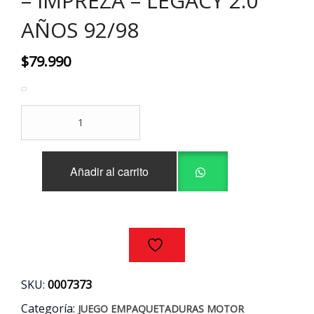
– IMPREZA – LEGACY 2.0
AÑOS 92/98
$
79.990
JUEGO
EMPAQUETADURAS
MOTOR
SUBARU
Añadir al carrito
FORESTER
-
IMPREZA
-
LEGACY
2.0
AÑOS
92/98
SKU:
0007373
cantidad
Categoría:
JUEGO EMPAQUETADURAS MOTOR