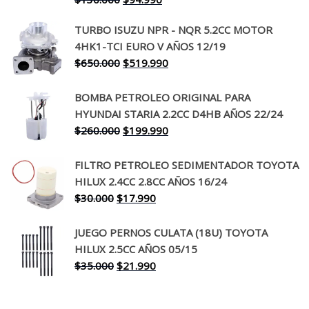
precio
precio
TURBO ISUZU NPR - NQR 5.2CC MOTOR
original
actual
4HK1-TCI EURO V AÑOS 12/19
era:
es:
El
El
$
650.000
$
519.990
$130.000.
$94.990.
precio
precio
original
actual
BOMBA PETROLEO ORIGINAL PARA
era:
es:
HYUNDAI STARIA 2.2CC D4HB AÑOS 22/24
$650.000.
$519.990.
El
El
$
260.000
$
199.990
precio
precio
original
actual
FILTRO PETROLEO SEDIMENTADOR TOYOTA
era:
es:
HILUX 2.4CC 2.8CC AÑOS 16/24
$260.000.
$199.990.
El
El
$
30.000
$
17.990
precio
precio
original
actual
JUEGO PERNOS CULATA (18U) TOYOTA
era:
es:
HILUX 2.5CC AÑOS 05/15
$30.000.
$17.990.
El
El
$
35.000
$
21.990
precio
precio
original
actual