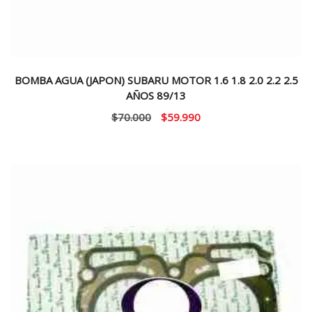
BOMBA AGUA (JAPON) SUBARU MOTOR 1.6 1.8 2.0 2.2 2.5
AÑOS 89/13
El
El
$
70.000
$
59.990
precio
precio
original
actual
era:
es:
$70.000.
$59.990.