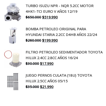
precio
precio
TURBO ISUZU NPR - NQR 5.2CC MOTOR
original
actual
4HK1-TCI EURO V AÑOS 12/19
era:
es:
El
El
$
650.000
$
519.990
$130.000.
$94.990.
precio
precio
original
actual
BOMBA PETROLEO ORIGINAL PARA
era:
es:
HYUNDAI STARIA 2.2CC D4HB AÑOS 22/24
$650.000.
$519.990.
El
El
$
260.000
$
199.990
precio
precio
original
actual
FILTRO PETROLEO SEDIMENTADOR TOYOTA
era:
es:
HILUX 2.4CC 2.8CC AÑOS 16/24
$260.000.
$199.990.
El
El
$
30.000
$
17.990
precio
precio
original
actual
JUEGO PERNOS CULATA (18U) TOYOTA
era:
es:
HILUX 2.5CC AÑOS 05/15
$30.000.
$17.990.
El
El
$
35.000
$
21.990
precio
precio
original
actual
era:
es: