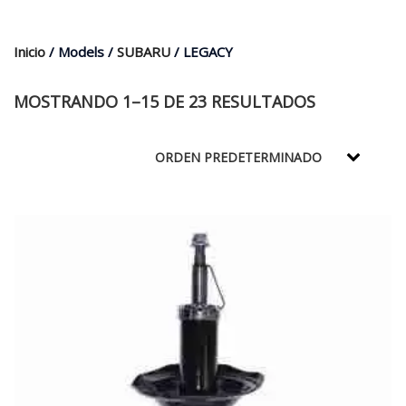
$35.000.
$21.990.
Inicio
/ Models /
SUBARU
/ LEGACY
MOSTRANDO 1–15 DE 23 RESULTADOS