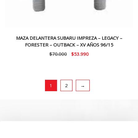
MAZA DELANTERA SUBARU IMPREZA – LEGACY –
FORESTER – OUTBACK – XV AÑOS 96/15
El
El
$
70.000
$
53.990
precio
precio
original
actual
era:
es:
$70.000.
$53.990.
1
2
→
SOBRE NOSOTROS