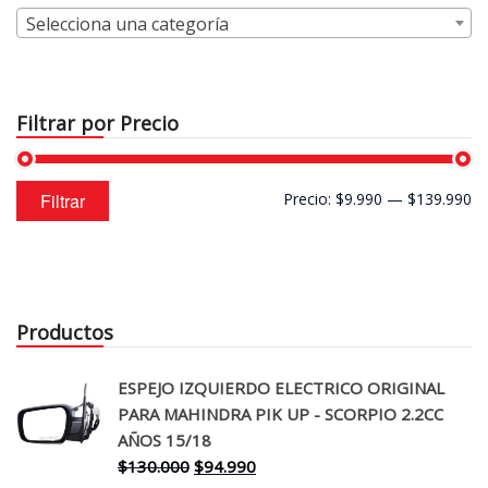
Selecciona una categoría
Filtrar por Precio
Precio
Precio
Filtrar
Precio:
$9.990
—
$139.990
mínimo
máximo
Productos
ESPEJO IZQUIERDO ELECTRICO ORIGINAL
PARA MAHINDRA PIK UP - SCORPIO 2.2CC
AÑOS 15/18
El
El
$
130.000
$
94.990