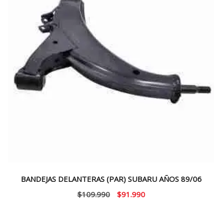
BANDEJAS DELANTERAS (PAR) SUBARU AÑOS 89/06
El
El
$
109.990
$
91.990
precio
precio
original
actual