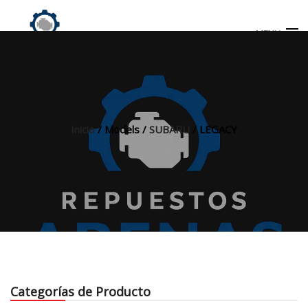
MENU
Búsqueda
de
productos
Inicio
/ Models /
SUBARU
/ LEGACY
INICIO
TIENDA
MI CUENTA
Categorías de Producto