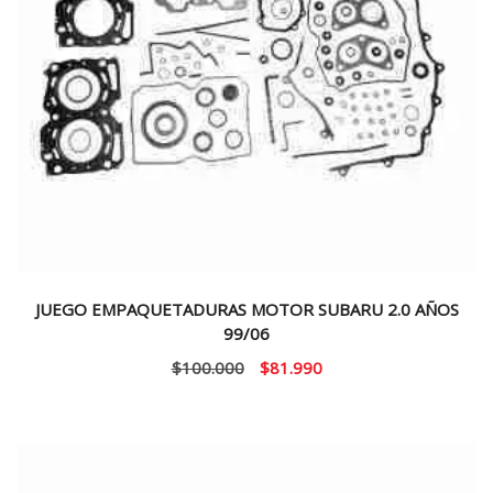
JUEGO EMPAQUETADURAS MOTOR SUBARU 2.0 AÑOS
99/06
El
El
$
100.000
$
81.990
precio
precio
original
actual
era:
es:
$100.000.
$81.990.