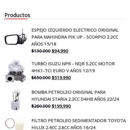
Productos
ESPEJO IZQUIERDO ELECTRICO ORIGINAL
PARA MAHINDRA PIK UP - SCORPIO 2.2CC
AÑOS 15/18
El
El
$
130.000
$
94.990
precio
precio
TURBO ISUZU NPR - NQR 5.2CC MOTOR
original
actual
4HK1-TCI EURO V AÑOS 12/19
era:
es:
El
El
$
650.000
$
519.990
$130.000.
$94.990.
precio
precio
original
actual
BOMBA PETROLEO ORIGINAL PARA
era:
es:
HYUNDAI STARIA 2.2CC D4HB AÑOS 22/24
$650.000.
$519.990.
El
El
$
260.000
$
199.990
precio
precio
original
actual
FILTRO PETROLEO SEDIMENTADOR TOYOTA
era:
es:
HILUX 2.4CC 2.8CC AÑOS 16/24