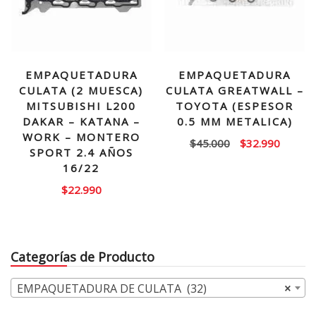
EMPAQUETADURA
EMPAQUETADURA
CULATA (2 MUESCA)
CULATA GREATWALL –
MITSUBISHI L200
TOYOTA (ESPESOR
DAKAR – KATANA –
0.5 MM METALICA)
WORK – MONTERO
El
El
$
45.000
$
32.990
SPORT 2.4 AÑOS
precio
precio
16/22
original
actual
$
22.990
era:
es:
$45.000.
$32.99
Categorías de Producto
EMPAQUETADURA DE CULATA (32)
×