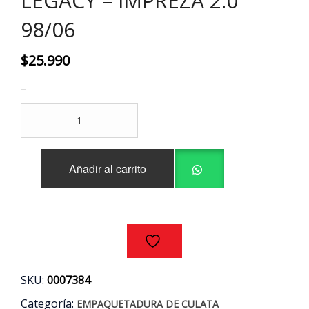
LEGACY – IMPREZA 2.0
98/06
$
25.990
EMPAQUETADURA
CULATA
SUBARU
FORESTER
Añadir al carrito
-
LEGACY
-
IMPREZA
2.0
98/06
cantidad
SKU:
0007384
Categoría:
EMPAQUETADURA DE CULATA