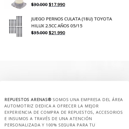
$260.000.
$199.990.
El
El
$
30.000
$
17.990
precio
precio
original
actual
JUEGO PERNOS CULATA (18U) TOYOTA
era:
es:
HILUX 2.5CC AÑOS 05/15
$30.000.
$17.990.
El
El
$
35.000
$
21.990
precio
precio
original
actual
era:
es:
$35.000.
$21.990.
SOBRE NOSOTROS
REPUESTOS ARENAS®
SOMOS UNA EMPRESA DEL ÁREA
AUTOMOTRIZ DEDICA A OFRECER LA MEJOR
EXPERIENCIA DE COMPRA DE REPUESTOS, ACCESORIOS
E INSUMOS A TRAVÉS DE UNA ATENCIÓN
PERSONALIZADA Y 100% SEGURA PARA TU