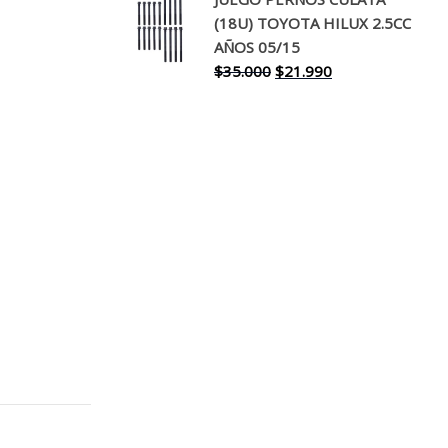
original
actual
(18U) TOYOTA HILUX 2.5CC
era:
es:
AÑOS 05/15
$30.000.
$17.990.
El
El
$
35.000
$
21.990
precio
precio
original
actual
era:
es:
$35.000.
$21.990.