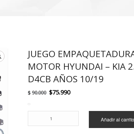
JUEGO EMPAQUETADUR
!
MOTOR HYUNDAI – KIA 2
D4CB AÑOS 10/19
El
El
$
75.990
$
90.000
precio
precio
original
actual
JUEGO
Añadir al carrit
era:
es:
EMPAQUETADURAS
MOTOR
$90.000.
$75.990.
HYUNDAI