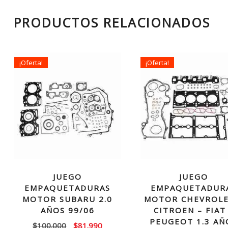
PRODUCTOS RELACIONADOS
¡Oferta!
¡Oferta!
JUEGO
JUEGO
EMPAQUETADURAS
EMPAQUETADUR
MOTOR SUBARU 2.0
MOTOR CHEVROLE
AÑOS 99/06
CITROEN – FIAT
PEUGEOT 1.3 AÑ
El
El
$
100.000
$
81.990