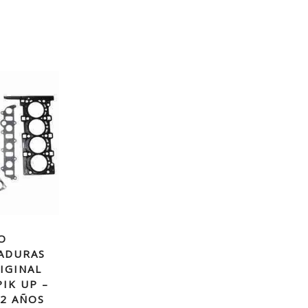
O
ADURAS
IGINAL
IK UP –
.2 AÑOS