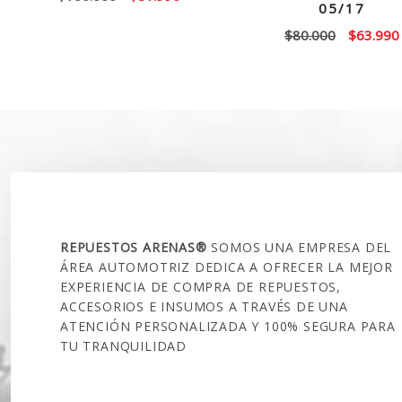
05/17
precio
precio
El
$
80.000
$
63.990
original
actual
precio
era:
es:
original
$100.000.
$81.990.
era:
$80.000.
SOBRE NOSOTROS
REPUESTOS ARENAS®
SOMOS UNA EMPRESA DEL
ÁREA AUTOMOTRIZ DEDICA A OFRECER LA MEJOR
EXPERIENCIA DE COMPRA DE REPUESTOS,
ACCESORIOS E INSUMOS A TRAVÉS DE UNA
ATENCIÓN PERSONALIZADA Y 100% SEGURA PARA
TU TRANQUILIDAD