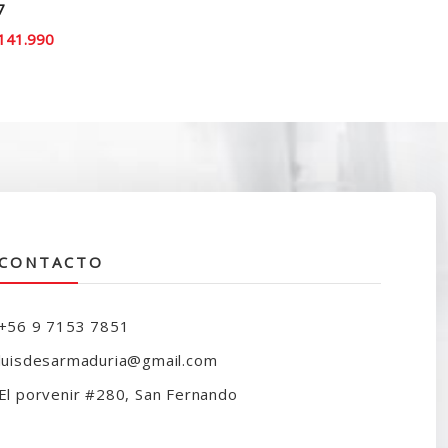
7
El
141.990
recio
precio
iginal
actual
ra:
es:
169.000.
$141.990.
CONTACTO
+56 9 7153 7851
luisdesarmaduria@gmail.com
El porvenir #280, San Fernando