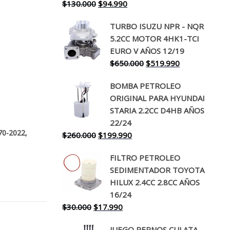
El
El
$
130.000
$
94.990
precio
precio
TURBO ISUZU NPR - NQR
original
actual
5.2CC MOTOR 4HK1-TCI
era:
es:
EURO V AÑOS 12/19
$130.000.
$94.990.
El
El
$
650.000
$
519.990
precio
precio
BOMBA PETROLEO
original
actual
ORIGINAL PARA HYUNDAI
era:
es:
STARIA 2.2CC D4HB AÑOS
$650.000.
$519.990.
22/24
,
70-2022
El
El
$
260.000
$
199.990
precio
precio
FILTRO PETROLEO
original
actual
SEDIMENTADOR TOYOTA
era:
es:
HILUX 2.4CC 2.8CC AÑOS
$260.000.
$199.990.
16/24
El
El
$
30.000
$
17.990
precio
precio
JUEGO PERNOS CULATA