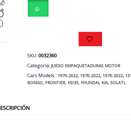
-
KIA
2.5
D4CB
AÑOS
10/19
cantidad
SKU:
0032360
Categoría:
JUEGO EMPAQUETADURAS MOTOR
Cars Models :
,
,
,
1970-2022
1970-2022
1970-2022
19
,
,
,
,
,
,
BONGO
FRONTIER
HD35
HYUNDAI
KIA
SOLATI
ESCRIPCIÓN