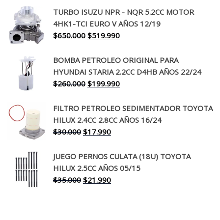
precio
precio
TURBO ISUZU NPR - NQR 5.2CC MOTOR
original
actual
4HK1-TCI EURO V AÑOS 12/19
era:
es:
El
El
$
650.000
$
519.990
$130.000.
$94.990.
precio
precio
original
actual
BOMBA PETROLEO ORIGINAL PARA
era:
es:
HYUNDAI STARIA 2.2CC D4HB AÑOS 22/24
$650.000.
$519.990.
El
El
$
260.000
$
199.990
precio
precio
original
actual
FILTRO PETROLEO SEDIMENTADOR TOYOTA
era:
es:
HILUX 2.4CC 2.8CC AÑOS 16/24
$260.000.
$199.990.
El
El
$
30.000
$
17.990
precio
precio
original
actual
JUEGO PERNOS CULATA (18U) TOYOTA
era:
es:
HILUX 2.5CC AÑOS 05/15
$30.000.
$17.990.
El
El
$
35.000
$
21.990
precio
precio
original
actual
era:
es: