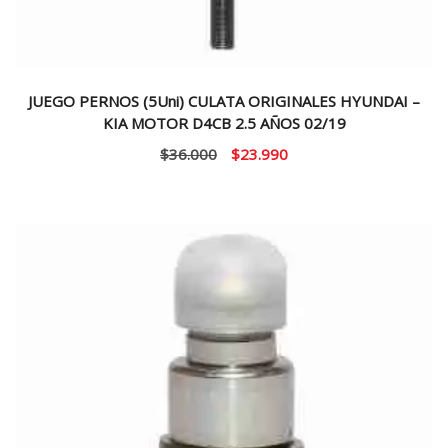
JUEGO PERNOS (5Uni) CULATA ORIGINALES HYUNDAI –
KIA MOTOR D4CB 2.5 AÑOS 02/19
El
El
$
36.000
$
23.990
precio
precio
original
actual
era:
es:
$36.000.
$23.990.