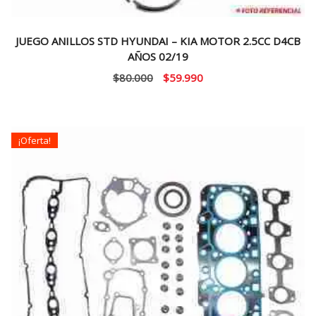
JUEGO ANILLOS STD HYUNDAI – KIA MOTOR 2.5CC D4CB
AÑOS 02/19
El
El
$
80.000
$
59.990
precio
precio
original
actual
era:
es:
¡Oferta!
$80.000.
$59.990.