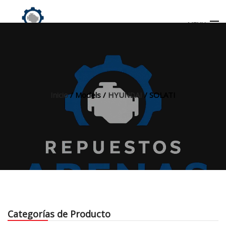
MENU
Búsqueda
de
productos
Inicio
/ Models /
HYUNDAI
/ SOLATI
INICIO
TIENDA
MI CUENTA
Categorías de Producto