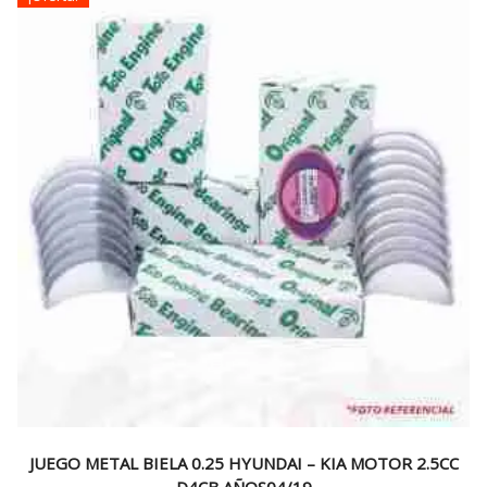
$20.000.
$11.990.
JUEGO METAL BIELA 0.25 HYUNDAI – KIA MOTOR 2.5CC