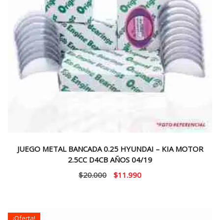
JUEGO METAL BANCADA 0.25 HYUNDAI – KIA MOTOR
2.5CC D4CB AÑOS 04/19
El
El
$
20.000
$
11.990
precio
precio
original
actual
era:
es:
¡Oferta!