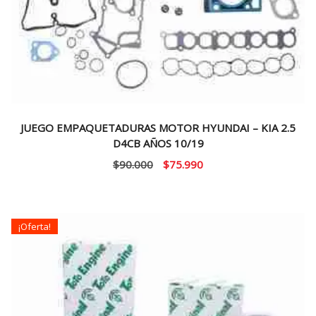
JUEGO EMPAQUETADURAS MOTOR HYUNDAI – KIA 2.5
D4CB AÑOS 10/19
El
El
$
90.000
$
75.990
precio
precio
original
actual
era:
es:
¡Oferta!
$90.000.
$75.990.