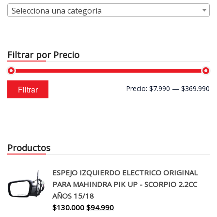
Selecciona una categoría
Filtrar por Precio
Precio
Precio
Filtrar
Precio:
$7.990
—
$369.990
mínimo
máximo
Productos
ESPEJO IZQUIERDO ELECTRICO ORIGINAL
PARA MAHINDRA PIK UP - SCORPIO 2.2CC
AÑOS 15/18
El
El
$
130.000
$
94.990