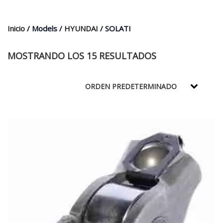
$35.000.
$21.990.
Inicio
/ Models /
HYUNDAI
/ SOLATI
MOSTRANDO LOS 15 RESULTADOS