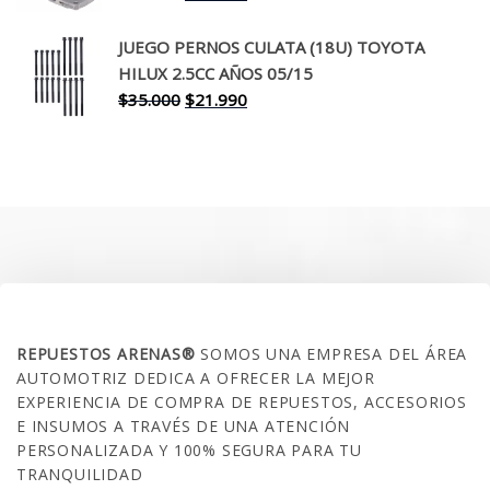
precio
precio
original
actual
JUEGO PERNOS CULATA (18U) TOYOTA
era:
es:
HILUX 2.5CC AÑOS 05/15
$30.000.
$17.990.
El
El
$
35.000
$
21.990
precio
precio
original
actual
era:
es:
$35.000.
$21.990.
SOBRE NOSOTROS
REPUESTOS ARENAS®
SOMOS UNA EMPRESA DEL ÁREA
AUTOMOTRIZ DEDICA A OFRECER LA MEJOR
EXPERIENCIA DE COMPRA DE REPUESTOS, ACCESORIOS
E INSUMOS A TRAVÉS DE UNA ATENCIÓN
PERSONALIZADA Y 100% SEGURA PARA TU
TRANQUILIDAD