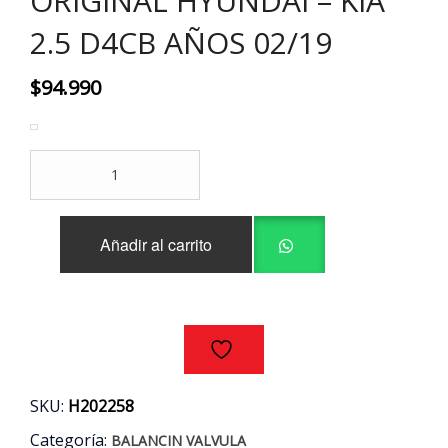
ORIGINAL HYUNDAI – KIA
2.5 D4CB AÑOS 02/19
$
94.990
BALANCIN
VALVULA
ADMISION
(8
Añadir al carrito
UNIDADES)
ORIGINAL
HYUNDAI
-
KIA
2.5
D4CB
AÑOS
SKU:
H202258
02/19
cantidad
Categoría:
BALANCIN VALVULA