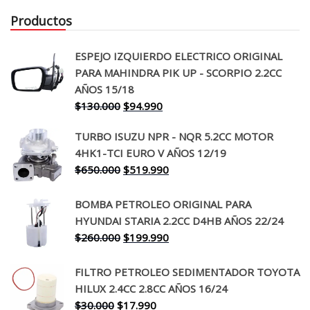
Productos
ESPEJO IZQUIERDO ELECTRICO ORIGINAL
PARA MAHINDRA PIK UP - SCORPIO 2.2CC
AÑOS 15/18
El
El
$
130.000
$
94.990
precio
precio
TURBO ISUZU NPR - NQR 5.2CC MOTOR
original
actual
4HK1-TCI EURO V AÑOS 12/19
era:
es:
El
El
$
650.000
$
519.990
$130.000.
$94.990.
precio
precio
original
actual
BOMBA PETROLEO ORIGINAL PARA
era:
es:
HYUNDAI STARIA 2.2CC D4HB AÑOS 22/24
$650.000.
$519.990.
El
El
$
260.000
$
199.990
precio
precio
original
actual
FILTRO PETROLEO SEDIMENTADOR TOYOTA
era:
es:
HILUX 2.4CC 2.8CC AÑOS 16/24
$260.000.
$199.990.
El
El
$
30.000
$
17.990