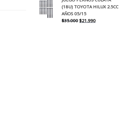
original
actual
(18U) TOYOTA HILUX 2.5CC
era:
es:
AÑOS 05/15
$30.000.
$17.990.
El
El
$
35.000
$
21.990
precio
precio
original
actual
era:
es:
$35.000.
$21.990.