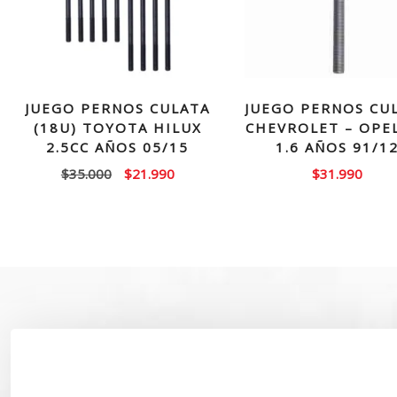
JUEGO PERNOS CULATA
JUEGO PERNOS CU
(18U) TOYOTA HILUX
CHEVROLET – OPEL
2.5CC AÑOS 05/15
1.6 AÑOS 91/1
El
El
$
35.000
$
21.990
$
31.990
precio
precio
original
actual
era:
es:
$35.000.
$21.990.
SOBRE NOSOTROS