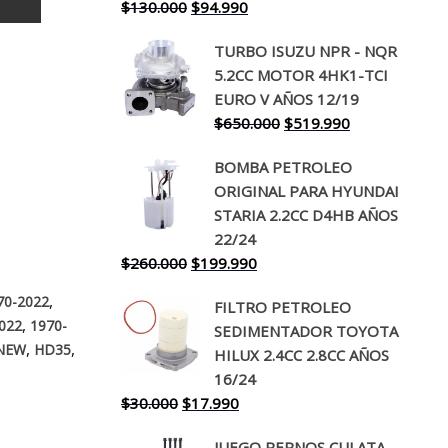
El
El
$
130.000
$
94.990
precio
precio
TURBO ISUZU NPR - NQR
original
actual
5.2CC MOTOR 4HK1-TCI
era:
es:
EURO V AÑOS 12/19
$130.000.
$94.990.
El
El
$
650.000
$
519.990
precio
precio
BOMBA PETROLEO
original
actual
ORIGINAL PARA HYUNDAI
era:
es:
STARIA 2.2CC D4HB AÑOS
$650.000.
$519.990.
22/24
El
El
$
260.000
$
199.990
precio
precio
,
70-2022
FILTRO PETROLEO
original
actual
,
022
1970-
SEDIMENTADOR TOYOTA
era:
es:
,
,
 NEW
HD35
HILUX 2.4CC 2.8CC AÑOS
$260.000.
$199.990.
16/24
El
El
$
30.000
$
17.990
precio
precio
JUEGO PERNOS CULATA