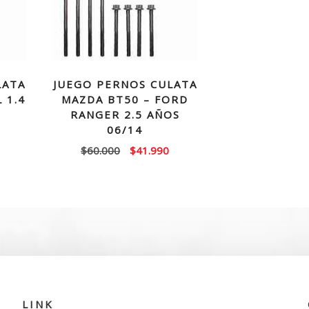
LATA
JUEGO PERNOS CULATA
 1.4
MAZDA BT50 – FORD
2
RANGER 2.5 AÑOS
06/14
El
El
$
60.000
$
41.990
precio
precio
original
actual
era:
es:
$60.000.
$41.990.
LINK