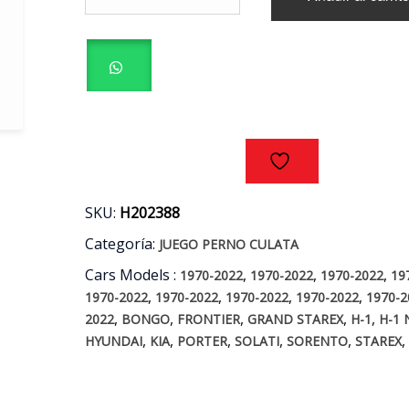
(5Uni)
CULATA
ORIGINALES
HYUNDAI
-
KIA
MOTOR
D4CB
2.5
AÑOS
02/19
SKU:
H202388
cantidad
Categoría:
JUEGO PERNO CULATA
Cars Models :
,
,
,
1970-2022
1970-2022
1970-2022
19
,
,
,
,
1970-2022
1970-2022
1970-2022
1970-2022
1970-2
,
,
,
,
,
2022
BONGO
FRONTIER
GRAND STAREX
H-1
H-1
,
,
,
,
,
,
HYUNDAI
KIA
PORTER
SOLATI
SORENTO
STAREX