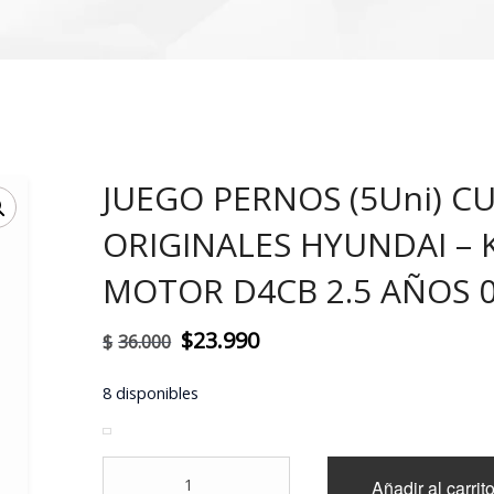
JUEGO PERNOS (5Uni) C
!
ORIGINALES HYUNDAI – 
MOTOR D4CB 2.5 AÑOS 0
El
El
$
23.990
$
36.000
precio
precio
8 disponibles
original
actual
era:
es:
JUEGO
$36.000.
$23.990.
Añadir al carrit
PERNOS