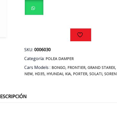
-
HYUNDAI
PORTER
2.5
AÑOS
12/19
cantidad
SKU:
0006030
Categoría:
POLEA DAMPER
Cars Models :
,
,
BONGO
FRONTIER
GRAND STAREX
,
,
,
,
,
,
NEW
HD35
HYUNDAI
KIA
PORTER
SOLATI
SOREN
ESCRIPCIÓN