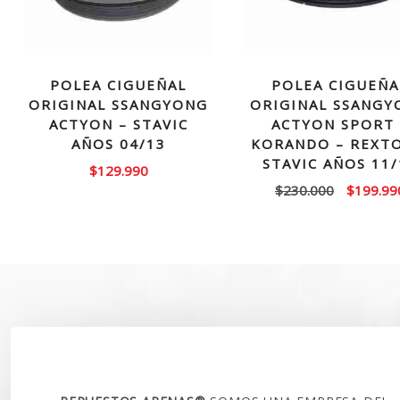
POLEA CIGUEÑAL
POLEA CIGUEÑA
ORIGINAL SSANGYONG
ORIGINAL SSANGY
ACTYON – STAVIC
ACTYON SPORT 
AÑOS 04/13
KORANDO – REXTO
STAVIC AÑOS 11/
$
129.990
El
$
230.000
$
199.99
precio
original
era:
$230.00
SOBRE NOSOTROS