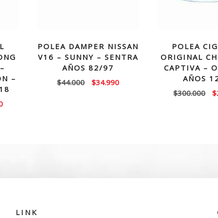
L
POLEA DAMPER NISSAN
POLEA CI
ONG
V16 – SUNNY – SENTRA
ORIGINAL C
–
AÑOS 82/97
CAPTIVA – 
N –
AÑOS 1
El
El
$
44.000
$
34.990
18
El
$
300.000
$
precio
precio
El
0
p
original
actual
precio
or
era:
es:
actual
e
$44.000.
$34.990.
es:
$
0.
$199.990.
LINK