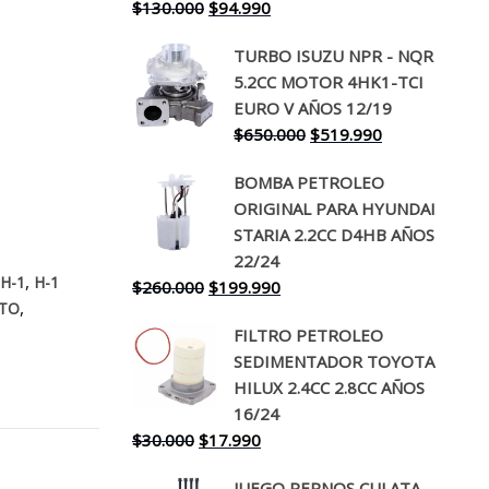
El
El
$
130.000
$
94.990
precio
precio
TURBO ISUZU NPR - NQR
original
actual
5.2CC MOTOR 4HK1-TCI
era:
es:
EURO V AÑOS 12/19
$130.000.
$94.990.
El
El
$
650.000
$
519.990
precio
precio
BOMBA PETROLEO
original
actual
ORIGINAL PARA HYUNDAI
era:
es:
STARIA 2.2CC D4HB AÑOS
$650.000.
$519.990.
22/24
,
,
H-1
H-1
El
El
$
260.000
$
199.990
,
TO
precio
precio
FILTRO PETROLEO
original
actual
SEDIMENTADOR TOYOTA
era:
es:
HILUX 2.4CC 2.8CC AÑOS
$260.000.
$199.990.
16/24
El
El
$
30.000
$
17.990
precio
precio
JUEGO PERNOS CULATA