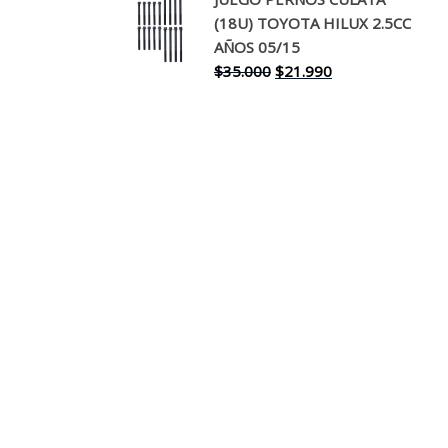
original
actual
(18U) TOYOTA HILUX 2.5CC
era:
es:
AÑOS 05/15
$30.000.
$17.990.
El
El
$
35.000
$
21.990
precio
precio
original
actual
era:
es:
$35.000.
$21.990.