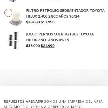
precio
precio
original
actual
FILTRO PETROLEO SEDIMENTADOR TOYOTA
era:
es:
HILUX 2.4CC 2.8CC AÑOS 16/24
$260.000.
$199.990.
El
El
$
30.000
$
17.990
precio
precio
original
actual
JUEGO PERNOS CULATA (18U) TOYOTA
era:
es:
HILUX 2.5CC AÑOS 05/15
$30.000.
$17.990.
El
El
$
35.000
$
21.990
precio
precio
original
actual
era:
es:
$35.000.
$21.990.
SOBRE NOSOTROS
REPUESTOS ARENAS®
SOMOS UNA EMPRESA DEL ÁREA
AUTOMOTRIZ DEDICA A OFRECER LA MEJOR