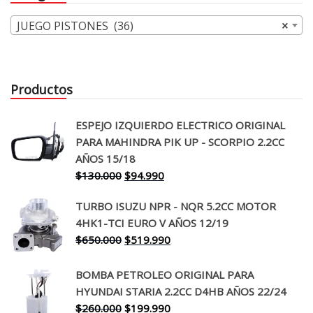
JUEGO PISTONES (36)
×
Productos
ESPEJO IZQUIERDO ELECTRICO ORIGINAL
PARA MAHINDRA PIK UP - SCORPIO 2.2CC
AÑOS 15/18
El
El
$
130.000
$
94.990
precio
precio
TURBO ISUZU NPR - NQR 5.2CC MOTOR
original
actual
4HK1-TCI EURO V AÑOS 12/19
era:
es:
El
El
$
650.000
$
519.990
$130.000.
$94.990.
precio
precio
original
actual
BOMBA PETROLEO ORIGINAL PARA
era:
es:
HYUNDAI STARIA 2.2CC D4HB AÑOS 22/24
$650.000.
$519.990.
El
El
$
260.000
$
199.990