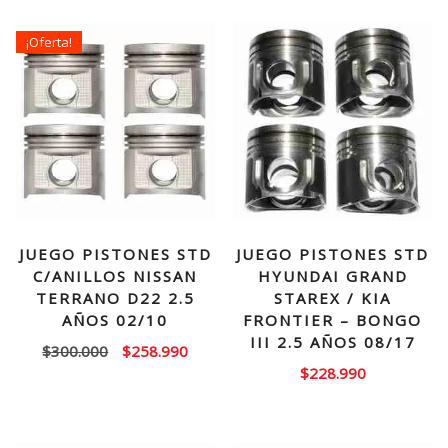
¡Oferta!
JUEGO PISTONES STD
JUEGO PISTONES STD
C/ANILLOS NISSAN
HYUNDAI GRAND
TERRANO D22 2.5
STAREX / KIA
AÑOS 02/10
FRONTIER – BONGO
III 2.5 AÑOS 08/17
El
El
$
300.000
$
258.990
$
228.990
precio
precio
original
actual
era:
es:
$300.000.
$258.990.