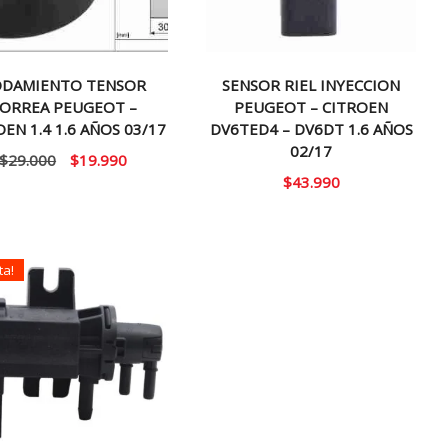
DAMIENTO TENSOR
SENSOR RIEL INYECCION
ORREA PEUGEOT –
PEUGEOT – CITROEN
EN 1.4 1.6 AÑOS 03/17
DV6TED4 – DV6DT 1.6 AÑOS
02/17
El
El
$
29.000
$
19.990
$
43.990
precio
precio
original
actual
era:
es:
$29.000.
$19.990.
ta!