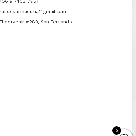
+56 9 7153 7851
luisdesarmaduria@gmail.com
El porvenir #280, San Fernando
0