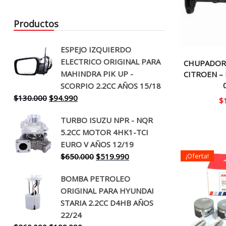
Productos
ESPEJO IZQUIERDO
ELECTRICO ORIGINAL PARA
CHUPADOR
MAHINDRA PIK UP -
CITROEN –
SCORPIO 2.2CC AÑOS 15/18
El
El
$
130.000
$
94.990
$
precio
precio
TURBO ISUZU NPR - NQR
original
actual
5.2CC MOTOR 4HK1-TCI
era:
es:
EURO V AÑOS 12/19
$130.000.
$94.990.
El
El
$
650.000
$
519.990
¡Oferta!
precio
precio
BOMBA PETROLEO
original
actual
ORIGINAL PARA HYUNDAI
era:
es:
STARIA 2.2CC D4HB AÑOS
$650.000.
$519.990.
22/24