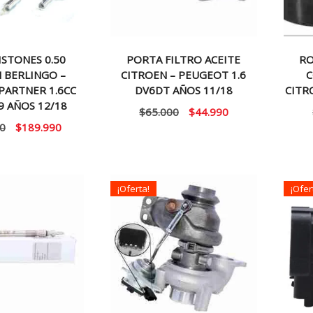
ISTONES 0.50
PORTA FILTRO ACEITE
RO
 BERLINGO –
CITROEN – PEUGEOT 1.6
C
PARTNER 1.6CC
DV6DT AÑOS 11/18
CITRO
9 AÑOS 12/18
El
El
$
65.000
$
44.990
El
El
0
$
189.990
precio
precio
precio
precio
original
actual
original
actual
era:
es:
era:
es:
$65.000.
$44.990.
¡Oferta!
¡Ofer
$190.000.
$189.990.