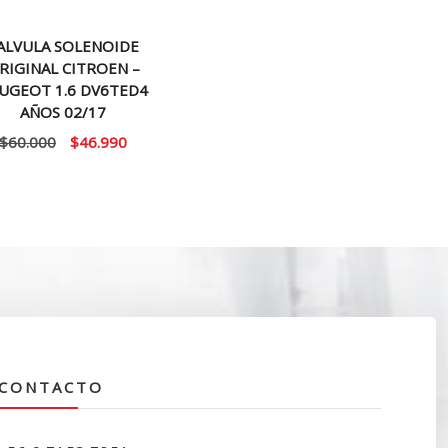
ALVULA SOLENOIDE
RIGINAL CITROEN –
UGEOT 1.6 DV6TED4
AÑOS 02/17
El
El
$
60.000
$
46.990
precio
precio
original
actual
era:
es:
$60.000.
$46.990.
CONTACTO