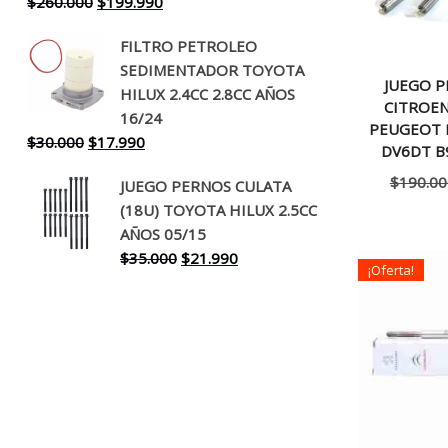
El
El
$
260.000
$
199.990
precio
precio
FILTRO PETROLEO
original
actual
SEDIMENTADOR TOYOTA
era:
es:
JUEGO P
HILUX 2.4CC 2.8CC AÑOS
$260.000.
$199.990.
CITROEN
16/24
PEUGEOT 
El
El
$
30.000
$
17.990
DV6DT B
precio
precio
$
190.00
JUEGO PERNOS CULATA
original
actual
(18U) TOYOTA HILUX 2.5CC
era:
es:
AÑOS 05/15
$30.000.
$17.990.
El
El
$
35.000
$
21.990
¡Oferta!
precio
precio
original
actual
era:
es:
$35.000.
$21.990.