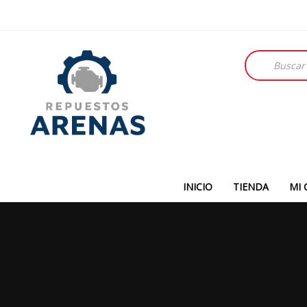
Búsqueda
de
productos
INICIO
TIENDA
MI 