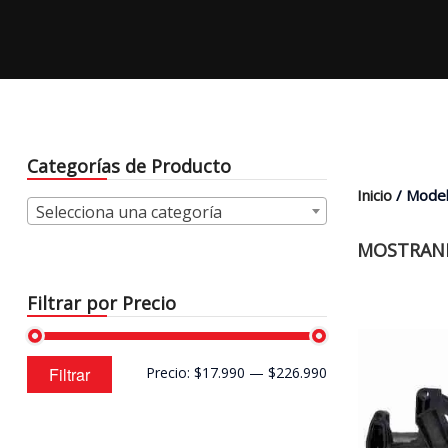
Categorías de Producto
Inicio
/ Model
Selecciona una categoría
MOSTRAND
Filtrar por Precio
Precio
Precio
Filtrar
Precio:
$17.990
—
$226.990
mínimo
máximo