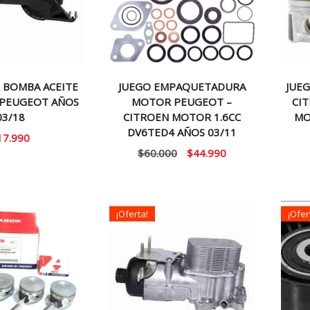
 BOMBA ACEITE
JUEGO EMPAQUETADURA
JUEG
 PEUGEOT AÑOS
MOTOR PEUGEOT –
CIT
03/18
CITROEN MOTOR 1.6CC
MO
DV6TED4 AÑOS 03/11
17.990
El
El
$
60.000
$
44.990
precio
precio
original
actual
era:
es:
¡Oferta!
¡Ofer
$60.000.
$44.990.