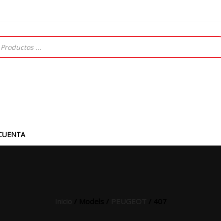
CUENTA
Inicio
/ Models /
PEUGEOT
/ 407