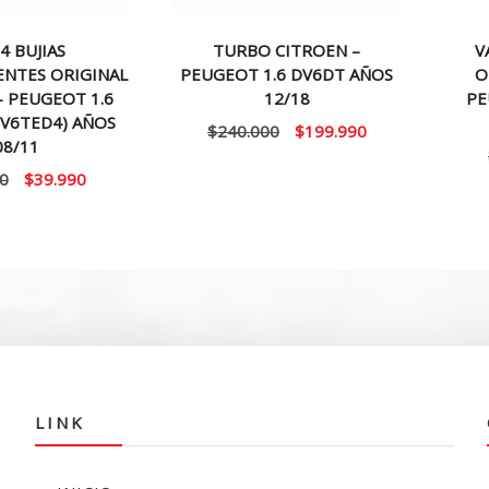
4 BUJIAS
TURBO CITROEN –
V
ENTES ORIGINAL
PEUGEOT 1.6 DV6DT AÑOS
O
– PEUGEOT 1.6
12/18
PE
V6TED4) AÑOS
El
El
$
240.000
$
199.990
08/11
precio
precio
El
El
0
$
39.990
original
actual
precio
precio
era:
es:
original
actual
$240.000.
$199.990.
era:
es:
$48.000.
$39.990.
LINK