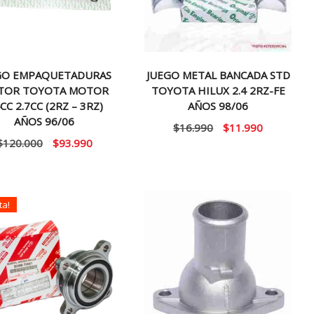
GO EMPAQUETADURAS
JUEGO METAL BANCADA STD
TOR TOYOTA MOTOR
TOYOTA HILUX 2.4 2RZ-FE
4CC 2.7CC (2RZ – 3RZ)
AÑOS 98/06
AÑOS 96/06
El
El
$
16.990
$
11.990
El
El
$
120.000
$
93.990
precio
precio
precio
precio
original
actual
original
actual
era:
es:
era:
es:
$16.990.
$11.990.
ta!
$120.000.
$93.990.