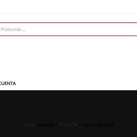
CUENTA
Inicio
/ Models /
TOYOTA
/ LAND CRUISER