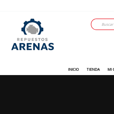
Búsqueda
de
productos
INICIO
TIENDA
MI 