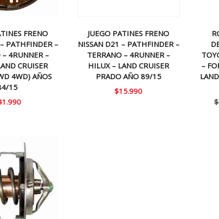
ATINES FRENO
JUEGO PATINES FRENO
R
 – PATHFINDER –
NISSAN D21 – PATHFINDER –
D
 – 4RUNNER –
TERRANO – 4RUNNER –
TOY
LAND CRUISER
HILUX – LAND CRUISER
– FO
WD 4WD) AÑOS
PRADO AÑO 89/15
LAND
84/15
$
15.990
41.990
$