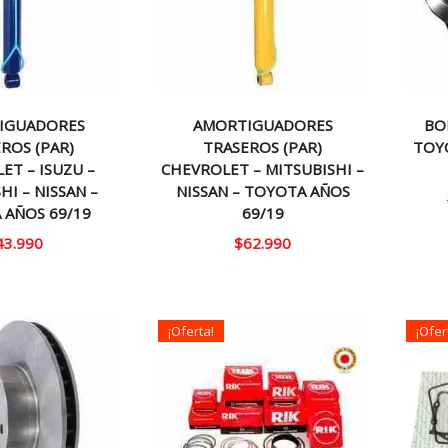
IGUADORES
AMORTIGUADORES
BO
ROS (PAR)
TRASEROS (PAR)
TOYO
ET – ISUZU –
CHEVROLET – MITSUBISHI –
HI – NISSAN –
NISSAN – TOYOTA AÑOS
 AÑOS 69/19
69/19
43.990
$
62.990
¡Oferta!
¡Ofer