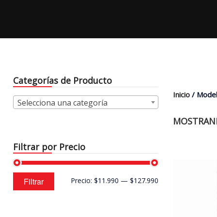
Categorías de Producto
Inicio
/ Model
Selecciona una categoría
MOSTRAND
Filtrar por Precio
Precio
Precio
Filtrar
Precio:
$11.990
—
$127.990
mínimo
máximo