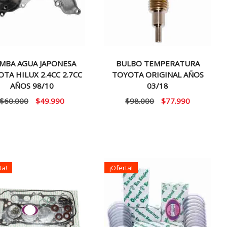
MBA AGUA JAPONESA
BULBO TEMPERATURA
TA HILUX 2.4CC 2.7CC
TOYOTA ORIGINAL AÑOS
AÑOS 98/10
03/18
El
El
El
El
$
60.000
$
49.990
$
98.000
$
77.990
precio
precio
precio
precio
original
actual
original
actual
era:
es:
era:
es:
$60.000.
$49.990.
$98.000.
$77.990.
ta!
¡Oferta!