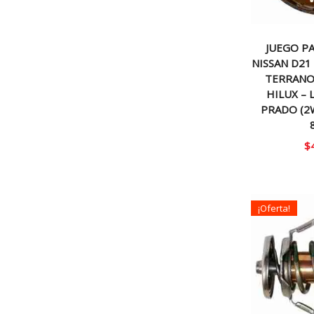
JUEGO P
NISSAN D21
TERRANO
HILUX – 
PRADO (2
$
¡Oferta!