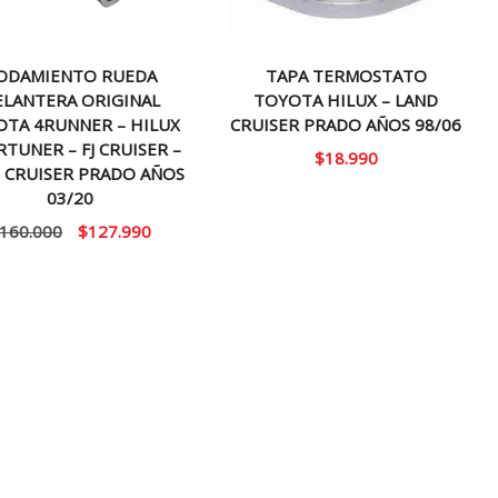
ODAMIENTO RUEDA
TAPA TERMOSTATO
ELANTERA ORIGINAL
TOYOTA HILUX – LAND
OTA 4RUNNER – HILUX
CRUISER PRADO AÑOS 98/06
RTUNER – FJ CRUISER –
$
18.990
 CRUISER PRADO AÑOS
03/20
El
El
160.000
$
127.990
precio
precio
original
actual
era:
es:
$160.000.
$127.990.