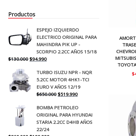
Productos
ESPEJO IZQUIERDO
ELECTRICO ORIGINAL PARA
AMORT
MAHINDRA PIK UP -
TRASE
CHEVROL
SCORPIO 2.2CC AÑOS 15/18
MITSUBIS
El
El
$
130.000
$
94.990
TOYOTA
precio
precio
TURBO ISUZU NPR - NQR
original
actual
$
5.2CC MOTOR 4HK1-TCI
era:
es:
EURO V AÑOS 12/19
$130.000.
$94.990.
El
El
$
650.000
$
519.990
precio
precio
BOMBA PETROLEO
original
actual
ORIGINAL PARA HYUNDAI
era:
es:
STARIA 2.2CC D4HB AÑOS
$650.000.
$519.990.
22/24