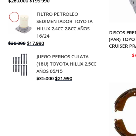
El
El
$
260.000
$
199.990
precio
precio
FILTRO PETROLEO
original
actual
SEDIMENTADOR TOYOTA
era:
es:
HILUX 2.4CC 2.8CC AÑOS
$260.000.
$199.990.
DISCOS FR
16/24
(PAR) TOYO
El
El
$
30.000
$
17.990
CRUISER PR
precio
precio
$
JUEGO PERNOS CULATA
original
actual
(18U) TOYOTA HILUX 2.5CC
era:
es:
AÑOS 05/15
$30.000.
$17.990.
El
El
$
35.000
$
21.990
precio
precio
original
actual
era:
es:
$35.000.
$21.990.