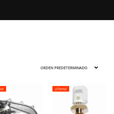
ta!
¡Oferta!