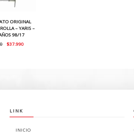
ATO ORIGINAL
OLLA – YARIS –
AÑOS 98/17
El
El
0
$
37.990
precio
precio
original
actual
era:
es:
$48.000.
$37.990.
LINK
INICIO