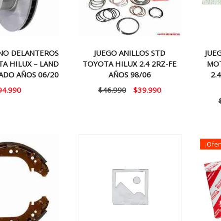
ENO DELANTEROS
JUEGO ANILLOS STD
JUE
TA HILUX – LAND
TOYOTA HILUX 2.4 2RZ-FE
MO
ADO AÑOS 06/20
AÑOS 98/06
2.
El
El
94.990
$
46.990
$
39.990
precio
precio
original
actual
era:
es:
$46.990.
$39.990.
¡Ofer