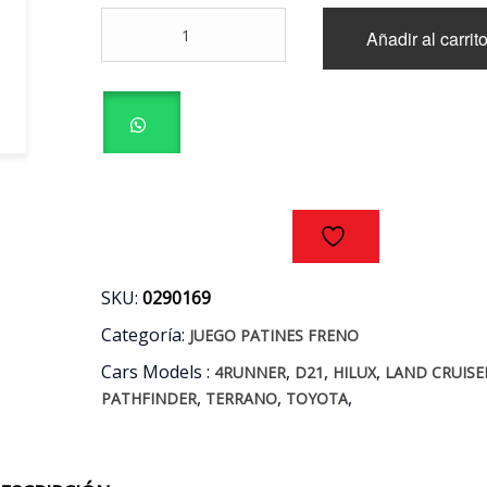
JUEGO
Añadir al carrit
PATINES
FRENO
NISSAN
D21
-
PATHFINDER
-
TERRANO
-
4RUNNER
-
HILUX
SKU:
0290169
-
Categoría:
JUEGO PATINES FRENO
LAND
CRUISER
Cars Models :
,
,
,
4RUNNER
D21
HILUX
LAND CRUISE
PRADO
,
,
,
PATHFINDER
TERRANO
TOYOTA
AÑO
89/15
cantidad