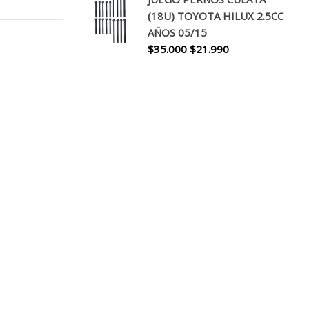
original
actual
(18U) TOYOTA HILUX 2.5CC
era:
es:
AÑOS 05/15
$30.000.
$17.990.
El
El
$
35.000
$
21.990
precio
precio
original
actual
era:
es:
$35.000.
$21.990.