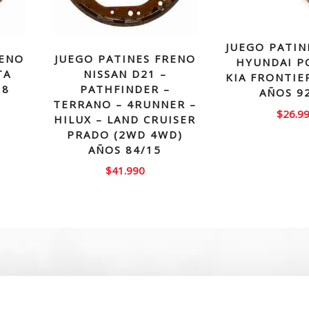
JUEGO PATIN
RENO
JUEGO PATINES FRENO
HYUNDAI P
TA
NISSAN D21 –
KIA FRONTIE
18
PATHFINDER –
AÑOS 9
TERRANO – 4RUNNER –
$
26.9
HILUX – LAND CRUISER
PRADO (2WD 4WD)
AÑOS 84/15
$
41.990