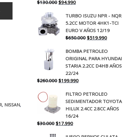
El
El
$
130.000
$
94.990
precio
precio
o
TURBO ISUZU NPR - NQR
original
actual
5.2CC MOTOR 4HK1-TCI
era:
es:
EURO V AÑOS 12/19
$130.000.
$94.990.
El
El
$
650.000
$
519.990
precio
precio
BOMBA PETROLEO
original
actual
ORIGINAL PARA HYUNDAI
era:
es:
STARIA 2.2CC D4HB AÑOS
$650.000.
$519.990.
22/24
El
El
$
260.000
$
199.990
precio
precio
FILTRO PETROLEO
original
actual
SEDIMENTADOR TOYOTA
era:
es:
,
,
R
NISSAN
HILUX 2.4CC 2.8CC AÑOS
$260.000.
$199.990.
16/24
El
El
$
30.000
$
17.990
precio
precio
JUEGO PERNOS CULATA