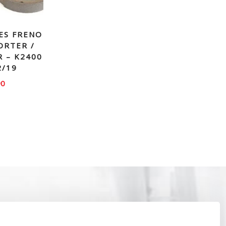
ES FRENO
ORTER /
R – K2400
2/19
90