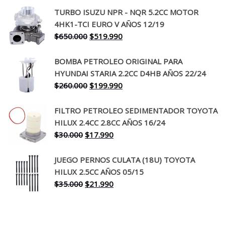
precio
precio
TURBO ISUZU NPR - NQR 5.2CC MOTOR
original
actual
4HK1-TCI EURO V AÑOS 12/19
era:
es:
El
El
$
650.000
$
519.990
$130.000.
$94.990.
precio
precio
original
actual
BOMBA PETROLEO ORIGINAL PARA
era:
es:
HYUNDAI STARIA 2.2CC D4HB AÑOS 22/24
$650.000.
$519.990.
El
El
$
260.000
$
199.990
precio
precio
original
actual
FILTRO PETROLEO SEDIMENTADOR TOYOTA
era:
es:
HILUX 2.4CC 2.8CC AÑOS 16/24
$260.000.
$199.990.
El
El
$
30.000
$
17.990
precio
precio
original
actual
JUEGO PERNOS CULATA (18U) TOYOTA
era:
es:
HILUX 2.5CC AÑOS 05/15
$30.000.
$17.990.
El
El
$
35.000
$
21.990
precio
precio
original
actual
era:
es: