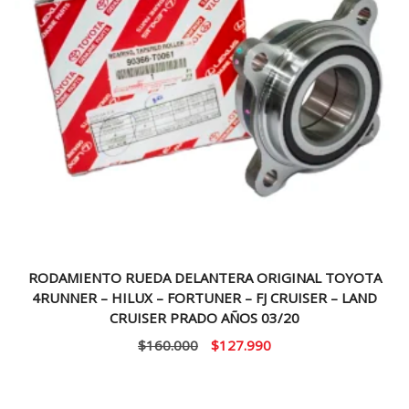
RODAMIENTO RUEDA DELANTERA ORIGINAL TOYOTA
4RUNNER – HILUX – FORTUNER – FJ CRUISER – LAND
CRUISER PRADO AÑOS 03/20
El
El
$
160.000
$
127.990
precio
precio
original
actual