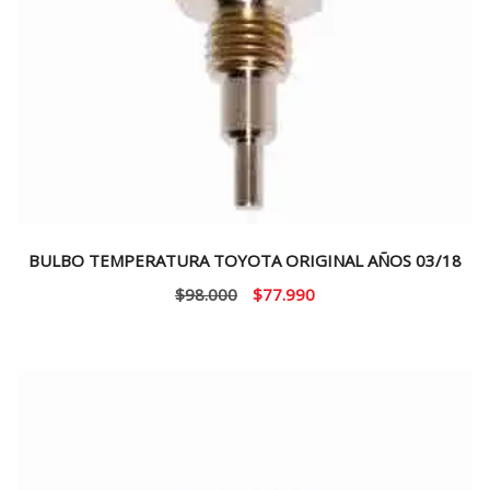
BULBO TEMPERATURA TOYOTA ORIGINAL AÑOS 03/18
El
El
$
98.000
$
77.990
precio
precio
original
actual
era:
es:
$98.000.
$77.990.