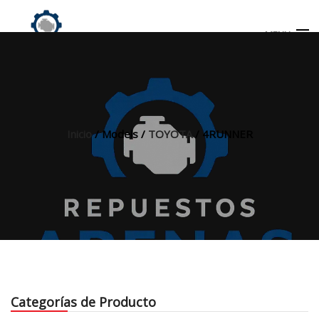
MENU
Búsqueda
de
productos
Inicio
/ Models /
TOYOTA
/ 4RUNNER
INICIO
TIENDA
MI CUENTA
Categorías de Producto