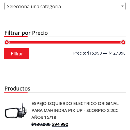
Selecciona una categoría
Filtrar por Precio
Precio
Precio
Filtrar
Precio:
$15.990
—
$127.990
mínimo
máximo
Productos
ESPEJO IZQUIERDO ELECTRICO ORIGINAL
PARA MAHINDRA PIK UP - SCORPIO 2.2CC
AÑOS 15/18
El
El
$
130.000
$
94.990