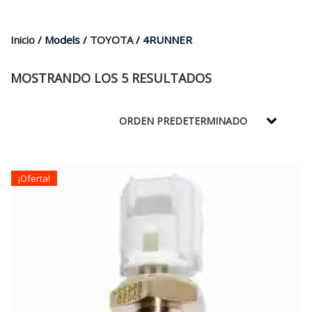
$35.000.
$21.990.
Inicio
/ Models /
TOYOTA
/ 4RUNNER
MOSTRANDO LOS 5 RESULTADOS
¡Oferta!