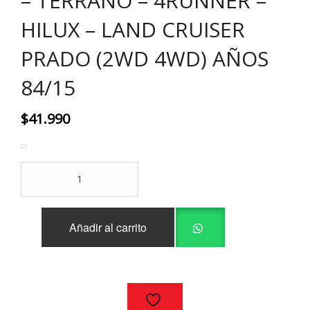
– TERRANO – 4RUNNER –
HILUX – LAND CRUISER
PRADO (2WD 4WD) AÑOS
84/15
$
41.990
JUEGO
PATINES
FRENO
NISSAN
Añadir al carrito
D21
-
PATHFINDER
-
TERRANO
-