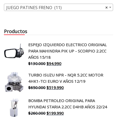
JUEGO PATINES FRENO (11)
×
Productos
ESPEJO IZQUIERDO ELECTRICO ORIGINAL
PARA MAHINDRA PIK UP - SCORPIO 2.2CC
AÑOS 15/18
El
El
$
130.000
$
94.990
precio
precio
TURBO ISUZU NPR - NQR 5.2CC MOTOR
original
actual
4HK1-TCI EURO V AÑOS 12/19
era:
es:
El
El
$
650.000
$
519.990
$130.000.
$94.990.
precio
precio
original
actual
BOMBA PETROLEO ORIGINAL PARA
era:
es:
HYUNDAI STARIA 2.2CC D4HB AÑOS 22/24
$650.000.
$519.990.
El
El
$
260.000
$
199.990