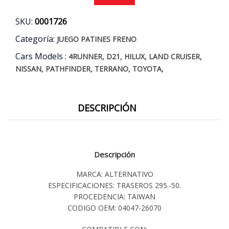
4RUNNER
-
SKU:
0001726
HILUX
-
Categoría:
JUEGO PATINES FRENO
LAND
Cars Models :
,
,
,
,
CRUISER
4RUNNER
D21
HILUX
LAND CRUISER
PRADO
,
,
,
,
NISSAN
PATHFINDER
TERRANO
TOYOTA
(2WD
4WD)
AÑOS
DESCRIPCIÓN
84/15
cantidad
Descripción
MARCA: ALTERNATIVO
ESPECIFICACIONES: TRASEROS 295.-50.
PROCEDENCIA: TAIWAN
CODIGO OEM: 04047-26070