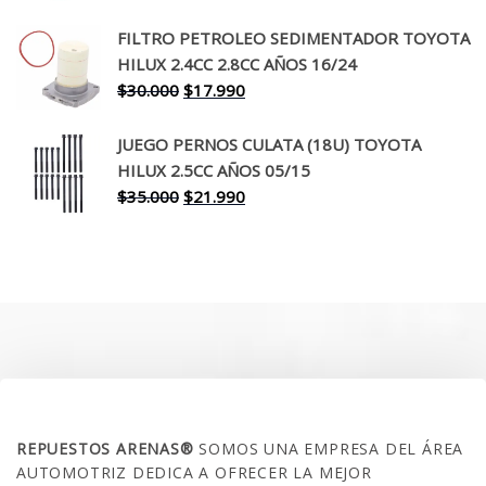
precio
precio
original
actual
FILTRO PETROLEO SEDIMENTADOR TOYOTA
era:
es:
HILUX 2.4CC 2.8CC AÑOS 16/24
$260.000.
$199.990.
El
El
$
30.000
$
17.990
precio
precio
original
actual
JUEGO PERNOS CULATA (18U) TOYOTA
era:
es:
HILUX 2.5CC AÑOS 05/15
$30.000.
$17.990.
El
El
$
35.000
$
21.990
precio
precio
original
actual
era:
es:
$35.000.
$21.990.
SOBRE NOSOTROS
REPUESTOS ARENAS®
SOMOS UNA EMPRESA DEL ÁREA
AUTOMOTRIZ DEDICA A OFRECER LA MEJOR