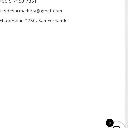
+56 9 7153 7851
luisdesarmaduria@gmail.com
El porvenir #280, San Fernando
0