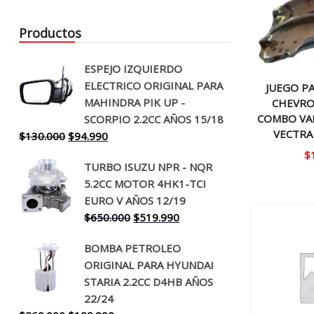
Productos
ESPEJO IZQUIERDO
ELECTRICO ORIGINAL PARA
JUEGO P
MAHINDRA PIK UP -
CHEVRO
COMBO VA
SCORPIO 2.2CC AÑOS 15/18
VECTRA
El
El
$
130.000
$
94.990
precio
precio
$
TURBO ISUZU NPR - NQR
original
actual
5.2CC MOTOR 4HK1-TCI
era:
es:
EURO V AÑOS 12/19
$130.000.
$94.990.
El
El
$
650.000
$
519.990
precio
precio
BOMBA PETROLEO
original
actual
ORIGINAL PARA HYUNDAI
era:
es:
STARIA 2.2CC D4HB AÑOS
$650.000.
$519.990.
22/24