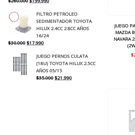
El
El
$
260.000
$
199.990
precio
precio
FILTRO PETROLEO
original
actual
SEDIMENTADOR TOYOTA
era:
es:
JUEGO P
HILUX 2.4CC 2.8CC AÑOS
$260.000.
$199.990.
MAZDA B
16/24
NAVARA 2
El
El
$
30.000
$
17.990
(2
precio
precio
$
JUEGO PERNOS CULATA
original
actual
(18U) TOYOTA HILUX 2.5CC
era:
es:
AÑOS 05/15
$30.000.
$17.990.
El
El
$
35.000
$
21.990
precio
precio
original
actual
era:
es:
$35.000.
$21.990.