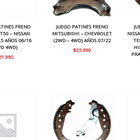
ATINES FRENO
JUEGO PATINES FRENO
JU
T50 – NISSAN
MITSUBISHI – CHEVROLET
NISS
.5 AÑOS 06/16
(2WD – 4WD) AÑOS 07/22
TE
WD 4WD)
HI
$
25.990
PRA
21.990