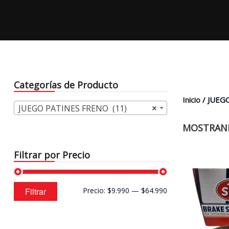
Categorías de Producto
Inicio
/ JUEG
JUEGO PATINES FRENO (11)
×
MOSTRAND
Filtrar por Precio
Precio
Precio
Filtrar
Precio:
$9.990
—
$64.990
mínimo
máximo