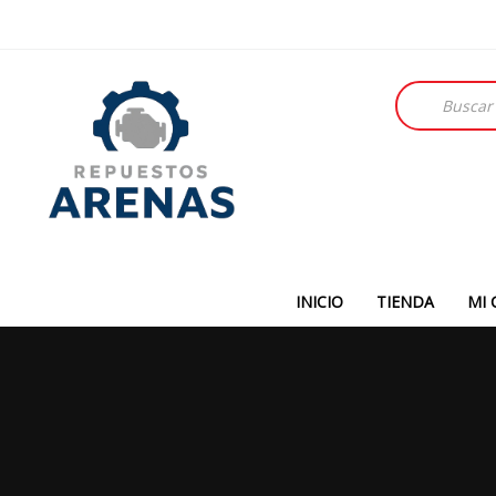
Búsqueda
de
productos
INICIO
TIENDA
MI 