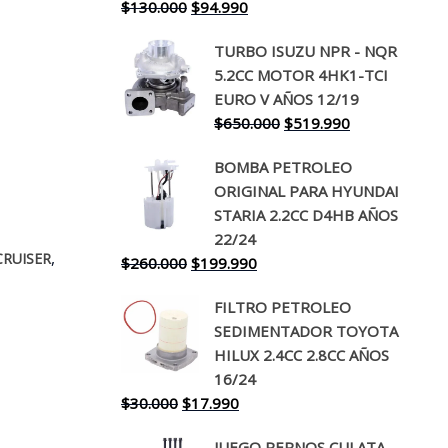
El
El
$
130.000
$
94.990
precio
precio
TURBO ISUZU NPR - NQR
original
actual
5.2CC MOTOR 4HK1-TCI
era:
es:
EURO V AÑOS 12/19
$130.000.
$94.990.
El
El
$
650.000
$
519.990
precio
precio
BOMBA PETROLEO
original
actual
ORIGINAL PARA HYUNDAI
era:
es:
STARIA 2.2CC D4HB AÑOS
$650.000.
$519.990.
22/24
,
CRUISER
El
El
$
260.000
$
199.990
precio
precio
FILTRO PETROLEO
original
actual
SEDIMENTADOR TOYOTA
era:
es:
HILUX 2.4CC 2.8CC AÑOS
$260.000.
$199.990.
16/24
El
El
$
30.000
$
17.990
precio
precio
JUEGO PERNOS CULATA