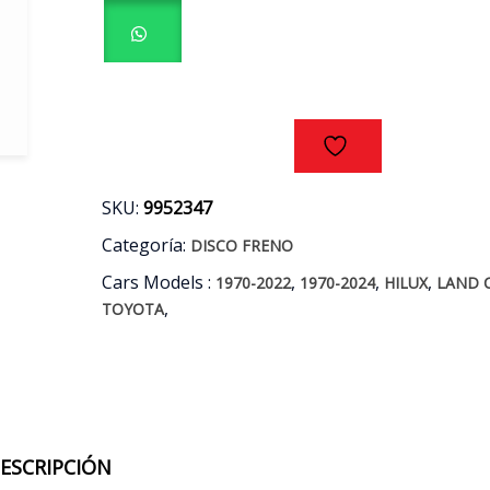
TOYOTA
HILUX
-
LAND
CRUISER
PRADO
AÑOS
06/20
cantidad
SKU:
9952347
Categoría:
DISCO FRENO
Cars Models :
,
,
,
1970-2022
1970-2024
HILUX
LAND 
,
TOYOTA
ESCRIPCIÓN