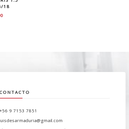
RIS 1.5
4/18
90
CONTACTO
+56 9 7153 7851
luisdesarmaduria@gmail.com