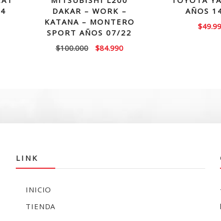
EAT
MITSUBISHI L200
TOYOTA YA
14
DAKAR – WORK –
AÑOS 1
KATANA – MONTERO
$
49.9
SPORT AÑOS 07/22
El
El
$
100.000
$
84.990
precio
precio
original
actual
era:
es:
$100.000.
$84.990.
LINK
INICIO
TIENDA