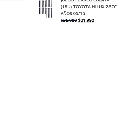
original
actual
(18U) TOYOTA HILUX 2.5CC
era:
es:
AÑOS 05/15
$30.000.
$17.990.
El
El
$
35.000
$
21.990
precio
precio
original
actual
era:
es:
$35.000.
$21.990.