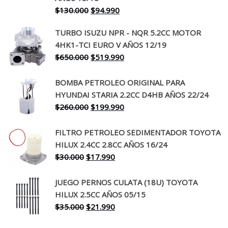
El
El
$
130.000
$
94.990
precio
precio
TURBO ISUZU NPR - NQR 5.2CC MOTOR
original
actual
4HK1-TCI EURO V AÑOS 12/19
era:
es:
El
El
$
650.000
$
519.990
$130.000.
$94.990.
precio
precio
original
actual
BOMBA PETROLEO ORIGINAL PARA
era:
es:
HYUNDAI STARIA 2.2CC D4HB AÑOS 22/24
$650.000.
$519.990.
El
El
$
260.000
$
199.990
precio
precio
original
actual
FILTRO PETROLEO SEDIMENTADOR TOYOTA
era:
es:
HILUX 2.4CC 2.8CC AÑOS 16/24
$260.000.
$199.990.
El
El
$
30.000
$
17.990
precio
precio
original
actual
JUEGO PERNOS CULATA (18U) TOYOTA
era:
es:
HILUX 2.5CC AÑOS 05/15
$30.000.
$17.990.
El
El
$
35.000
$
21.990
precio
precio