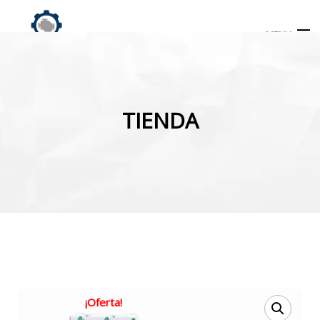
MENU
Búsqueda
de
TIENDA
productos
INICIO
TIENDA
MI CUENTA
¡Oferta!