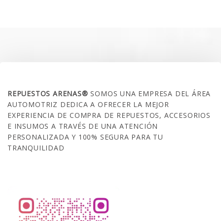
original
actual
era:
es:
$35.000.
$21.990.
SOBRE NOSOTROS
REPUESTOS ARENAS®
SOMOS UNA EMPRESA DEL ÁREA
AUTOMOTRIZ DEDICA A OFRECER LA MEJOR
EXPERIENCIA DE COMPRA DE REPUESTOS, ACCESORIOS
E INSUMOS A TRAVÉS DE UNA ATENCIÓN
PERSONALIZADA Y 100% SEGURA PARA TU
TRANQUILIDAD