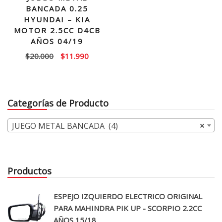
BANCADA 0.25
HYUNDAI – KIA
MOTOR 2.5CC D4CB
AÑOS 04/19
El
El
$
20.000
$
11.990
precio
precio
original
actual
era:
es:
Categorías de Producto
$20.000.
$11.990.
JUEGO METAL BANCADA (4)
×
Productos
ESPEJO IZQUIERDO ELECTRICO ORIGINAL
PARA MAHINDRA PIK UP - SCORPIO 2.2CC
AÑOS 15/18