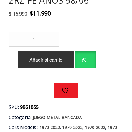
2RZ-FE AÑOS 98/06
El
El
$
11.990
$
16.990
precio
precio
original
actual
JUEGO
era:
es:
METAL
BANCADA
$16.990.
$11.990.
STD
Añadir al carrito
TOYOTA
HILUX
2.4
2RZ-
FE
AÑOS
98/06
cantidad
SKU:
9961065
Categoría:
JUEGO METAL BANCADA
Cars Models :
,
,
,
1970-2022
1970-2022
1970-2022
1970-