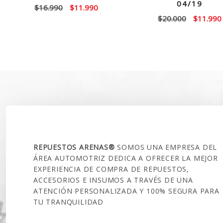
04/19
El
El
$
16.990
$
11.990
El
$
20.000
$
11.990
precio
precio
precio
original
actual
original
era:
es:
era:
$16.990.
$11.990.
$20.000.
SOBRE NOSOTROS
REPUESTOS ARENAS®
SOMOS UNA EMPRESA DEL
ÁREA AUTOMOTRIZ DEDICA A OFRECER LA MEJOR
EXPERIENCIA DE COMPRA DE REPUESTOS,
ACCESORIOS E INSUMOS A TRAVÉS DE UNA
ATENCIÓN PERSONALIZADA Y 100% SEGURA PARA
TU TRANQUILIDAD