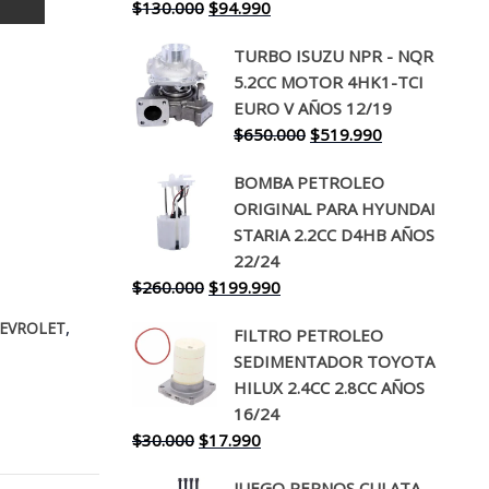
El
El
$
130.000
$
94.990
precio
precio
TURBO ISUZU NPR - NQR
original
actual
5.2CC MOTOR 4HK1-TCI
era:
es:
EURO V AÑOS 12/19
$130.000.
$94.990.
El
El
$
650.000
$
519.990
precio
precio
BOMBA PETROLEO
original
actual
ORIGINAL PARA HYUNDAI
era:
es:
STARIA 2.2CC D4HB AÑOS
$650.000.
$519.990.
22/24
El
El
$
260.000
$
199.990
precio
precio
,
EVROLET
FILTRO PETROLEO
original
actual
SEDIMENTADOR TOYOTA
era:
es:
HILUX 2.4CC 2.8CC AÑOS
$260.000.
$199.990.
16/24
El
El
$
30.000
$
17.990
precio
precio
JUEGO PERNOS CULATA