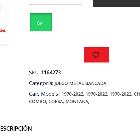
BANCADA
STD
CHEVROLET
COMBO
-
COMBO
VAN
-
CORSA
-
MONTANA
SKU:
1164273
1.7
Categoría:
JUEGO METAL BANCADA
AÑOS
99/05
Cars Models :
,
,
,
1970-2022
1970-2022
1970-2022
CH
cantidad
,
,
,
COMBO
CORSA
MONTANA
ESCRIPCIÓN