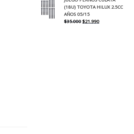
original
actual
(18U) TOYOTA HILUX 2.5CC
era:
es:
AÑOS 05/15
$30.000.
$17.990.
El
El
$
35.000
$
21.990
precio
precio
original
actual
era:
es:
$35.000.
$21.990.