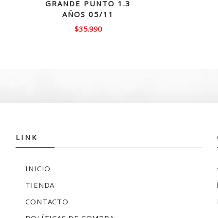
GRANDE PUNTO 1.3
AÑOS 05/11
El
$
35.990
precio
actual
es:
$11.990.
LINK
INICIO
TIENDA
CONTACTO