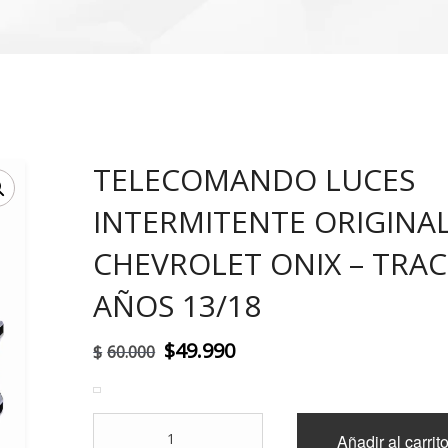
TELECOMANDO LUCES
!
INTERMITENTE ORIGINA
CHEVROLET ONIX – TRA
AÑOS 13/18
El
El
$
49.990
$
60.000
precio
precio
original
actual
TELECOMANDO
Añadir al carrit
era:
es:
LUCES