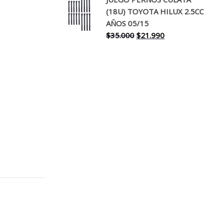
original
actual
(18U) TOYOTA HILUX 2.5CC
era:
es:
AÑOS 05/15
$30.000.
$17.990.
El
El
$
35.000
$
21.990
precio
precio
original
actual
era:
es:
$35.000.
$21.990.