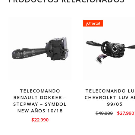
¡Oferta!
TELECOMANDO
TELECOMANDO LU
RENAULT DOKKER –
CHEVROLET LUV A
STEPWAY – SYMBOL
99/05
NEW AÑOS 10/18
El
$
40.000
$
27.990
$
22.990
precio
original
era: