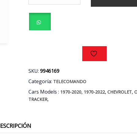
INTERMITENTE
$60.000.
$49.990.
ORIGINAL
CHEVROLET
ONIX
-
TRACKER
AÑOS
13/18
cantidad
SKU:
9946169
Categoría:
TELECOMANDO
Cars Models :
,
,
,
1970-2020
1970-2022
CHEVROLET
O
,
TRACKER
ESCRIPCIÓN