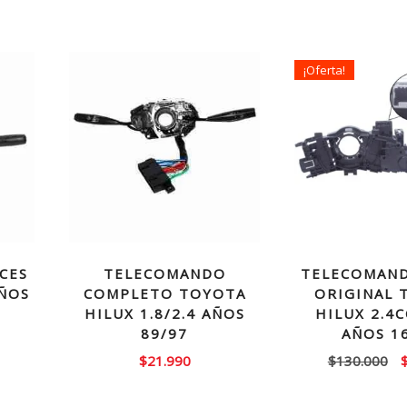
¡Oferta!
CES
TELECOMANDO
TELECOMAND
ÑOS
COMPLETO TOYOTA
ORIGINAL 
HILUX 1.8/2.4 AÑOS
HILUX 2.4C
89/97
AÑOS 1
El
E
$
21.990
$
130.000
precio
p
actual
o
es: