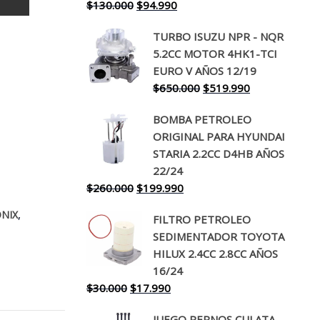
El
El
$
130.000
$
94.990
precio
precio
TURBO ISUZU NPR - NQR
original
actual
5.2CC MOTOR 4HK1-TCI
era:
es:
EURO V AÑOS 12/19
$130.000.
$94.990.
El
El
$
650.000
$
519.990
precio
precio
BOMBA PETROLEO
original
actual
ORIGINAL PARA HYUNDAI
era:
es:
STARIA 2.2CC D4HB AÑOS
$650.000.
$519.990.
22/24
El
El
$
260.000
$
199.990
precio
precio
,
NIX
FILTRO PETROLEO
original
actual
SEDIMENTADOR TOYOTA
era:
es:
HILUX 2.4CC 2.8CC AÑOS
$260.000.
$199.990.
16/24
El
El
$
30.000
$
17.990
precio
precio
JUEGO PERNOS CULATA