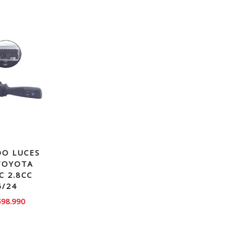
O LUCES
TOYOTA
C 2.8CC
6/24
l
El
$
98.990
recio
precio
riginal
actual