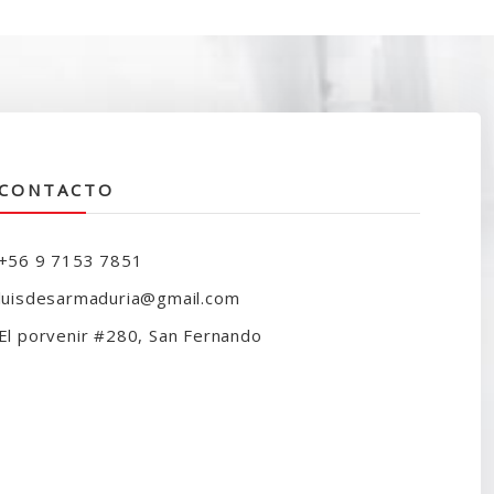
ra:
es:
130.000.
$98.990.
CONTACTO
+56 9 7153 7851
luisdesarmaduria@gmail.com
El porvenir #280, San Fernando