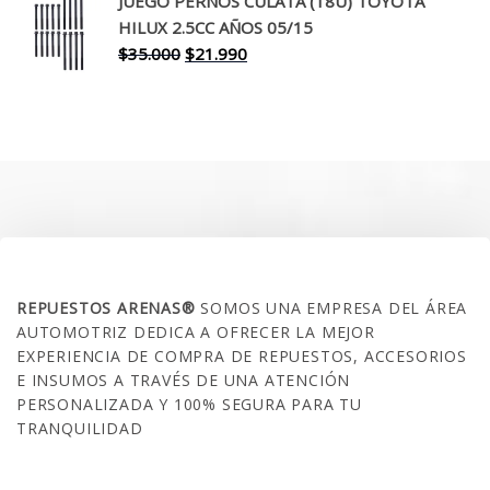
JUEGO PERNOS CULATA (18U) TOYOTA
era:
es:
HILUX 2.5CC AÑOS 05/15
$30.000.
$17.990.
El
El
$
35.000
$
21.990
precio
precio
original
actual
era:
es:
$35.000.
$21.990.
SOBRE NOSOTROS
REPUESTOS ARENAS®
SOMOS UNA EMPRESA DEL ÁREA
AUTOMOTRIZ DEDICA A OFRECER LA MEJOR
EXPERIENCIA DE COMPRA DE REPUESTOS, ACCESORIOS
E INSUMOS A TRAVÉS DE UNA ATENCIÓN
PERSONALIZADA Y 100% SEGURA PARA TU
TRANQUILIDAD