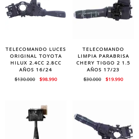
TELECOMANDO LUCES
TELECOMANDO
ORIGINAL TOYOTA
LIMPIA PARABRISA
HILUX 2.4CC 2.8CC
CHERY TIGGO 2 1.5
AÑOS 16/24
AÑOS 17/23
El
El
El
El
$
130.000
$
98.990
$
30.000
$
19.990
precio
precio
precio
precio
original
actual
original
actual
era:
es:
era:
es:
$130.000.
$98.990.
$30.000.
$19.99