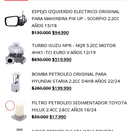
ESPEJO IZQUIERDO ELECTRICO ORIGINAL
PARA MAHINDRA PIK UP - SCORPIO 2.2CC
AÑOS 15/18
El
El
$
130.000
$
94.990
precio
precio
TURBO ISUZU NPR - NQR 5.2CC MOTOR
original
actual
4HK1-TCI EURO V AÑOS 12/19
era:
es:
El
El
$
650.000
$
519.990
$130.000.
$94.990.
precio
precio
original
actual
BOMBA PETROLEO ORIGINAL PARA
era:
es:
HYUNDAI STARIA 2.2CC D4HB AÑOS 22/24
$650.000.
$519.990.
El
El
$
260.000
$
199.990
precio
precio
original
actual
FILTRO PETROLEO SEDIMENTADOR TOYOTA
era:
es:
HILUX 2.4CC 2.8CC AÑOS 16/24
$260.000.
$199.990.
El
El
$
30.000
$
17.990
precio
precio
original
actual