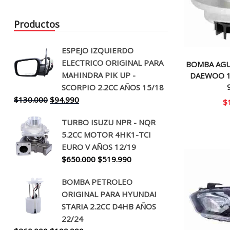
Productos
ESPEJO IZQUIERDO
ELECTRICO ORIGINAL PARA
BOMBA AGU
MAHINDRA PIK UP -
DAEWOO 1.
SCORPIO 2.2CC AÑOS 15/18
El
El
$
130.000
$
94.990
$
precio
precio
TURBO ISUZU NPR - NQR
original
actual
5.2CC MOTOR 4HK1-TCI
era:
es:
EURO V AÑOS 12/19
$130.000.
$94.990.
El
El
$
650.000
$
519.990
precio
precio
BOMBA PETROLEO
original
actual
ORIGINAL PARA HYUNDAI
era:
es:
STARIA 2.2CC D4HB AÑOS
$650.000.
$519.990.
22/24