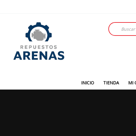
Búsqueda
de
productos
INICIO
TIENDA
MI 