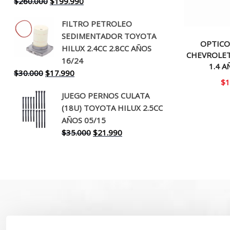
El
El
$
260.000
$
199.990
precio
precio
FILTRO PETROLEO
original
actual
SEDIMENTADOR TOYOTA
era:
es:
OPTICO
HILUX 2.4CC 2.8CC AÑOS
$260.000.
$199.990.
CHEVROLET
16/24
1.4 A
El
El
$
30.000
$
17.990
$
1
precio
precio
JUEGO PERNOS CULATA
original
actual
(18U) TOYOTA HILUX 2.5CC
era:
es:
AÑOS 05/15
$30.000.
$17.990.
El
El
$
35.000
$
21.990
precio
precio
original
actual
era:
es:
$35.000.
$21.990.