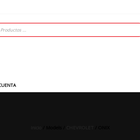
CUENTA
Inicio
/ Models /
CHEVROLET
/ ONIX