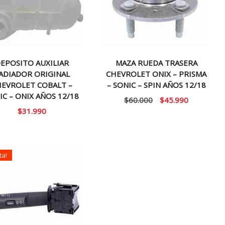
EPOSITO AUXILIAR
MAZA RUEDA TRASERA
ADIADOR ORIGINAL
CHEVROLET ONIX – PRISMA
HEVROLET COBALT –
– SONIC – SPIN AÑOS 12/18
IC – ONIX AÑOS 12/18
El
El
$
60.000
$
45.990
$
31.990
precio
precio
original
actual
era:
es:
$60.000.
$45.990.
ta!