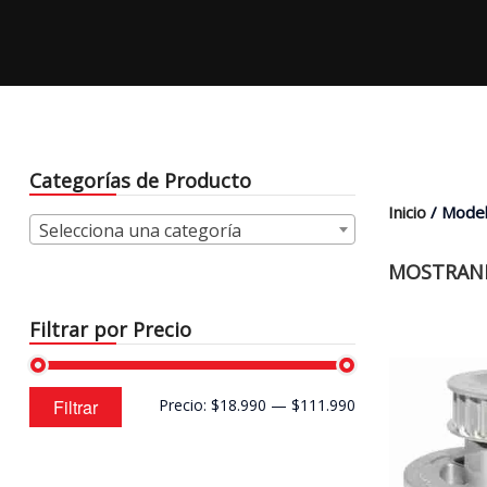
Categorías de Producto
Inicio
/ Model
Selecciona una categoría
MOSTRAND
Filtrar por Precio
Precio
Precio
Filtrar
Precio:
$18.990
—
$111.990
mínimo
máximo