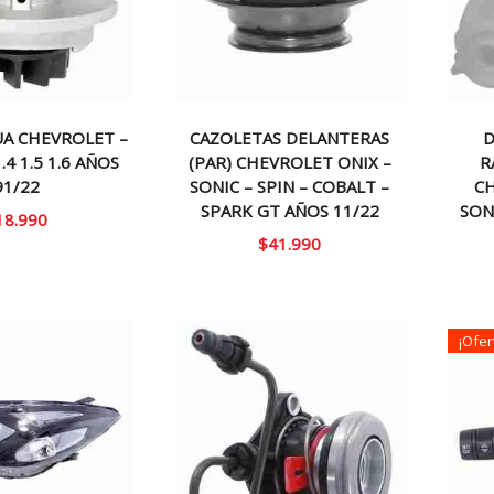
A CHEVROLET –
CAZOLETAS DELANTERAS
D
4 1.5 1.6 AÑOS
(PAR) CHEVROLET ONIX –
R
91/22
SONIC – SPIN – COBALT –
C
SPARK GT AÑOS 11/22
SON
18.990
$
41.990
¡Ofer