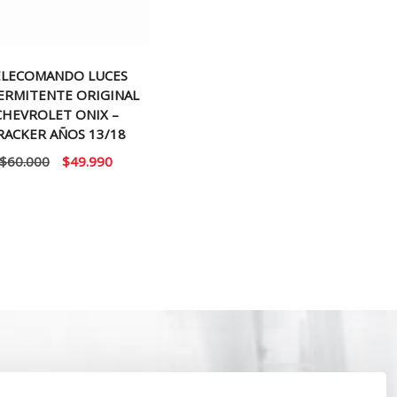
ELECOMANDO LUCES
ERMITENTE ORIGINAL
CHEVROLET ONIX –
RACKER AÑOS 13/18
El
El
$
60.000
$
49.990
precio
precio
original
actual
era:
es:
$60.000.
$49.990.