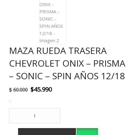
MAZA RUEDA TRASERA
CHEVROLET ONIX – PRISMA
– SONIC – SPIN AÑOS 12/18
El
El
$
45.990
$
60.000
precio
precio
original
actual
MAZA
era:
es:
RUEDA
TRASERA
$60.000.
$45.990.
CHEVROLET