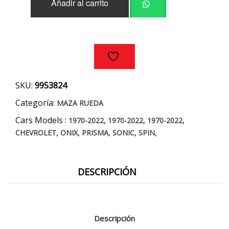
Añadir al carrito
ONIX
-
PRISMA
-
SONIC
-
SPIN
AÑOS
SKU:
9953824
12/18
cantidad
Categoría:
MAZA RUEDA
Cars Models :
,
,
,
1970-2022
1970-2022
1970-2022
,
,
,
,
,
CHEVROLET
ONIX
PRISMA
SONIC
SPIN
DESCRIPCIÓN
Descripción