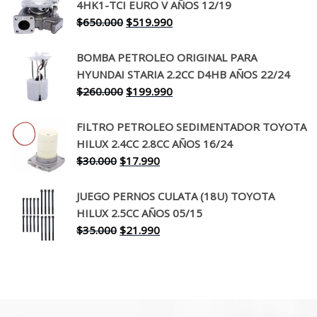
4HK1-TCI EURO V AÑOS 12/19
era:
es:
El
El
$
650.000
$
519.990
$130.000.
$94.990.
precio
precio
original
actual
BOMBA PETROLEO ORIGINAL PARA
era:
es:
HYUNDAI STARIA 2.2CC D4HB AÑOS 22/24
$650.000.
$519.990.
El
El
$
260.000
$
199.990
precio
precio
original
actual
FILTRO PETROLEO SEDIMENTADOR TOYOTA
era:
es:
HILUX 2.4CC 2.8CC AÑOS 16/24
$260.000.
$199.990.
El
El
$
30.000
$
17.990
precio
precio
original
actual
JUEGO PERNOS CULATA (18U) TOYOTA
era:
es:
HILUX 2.5CC AÑOS 05/15
$30.000.
$17.990.
El
El
$
35.000
$
21.990
precio
precio
original
actual
era:
es:
$35.000.
$21.990.