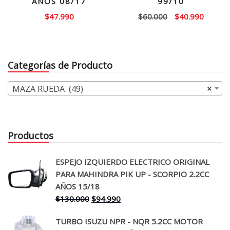
AÑOS 08/17
99/10
El
El
$
47.990
$
60.000
$
40.990
precio
precio
original
actual
era:
es:
Categorías de Producto
$60.000.
$40.99
MAZA RUEDA (49)
×
Productos
ESPEJO IZQUIERDO ELECTRICO ORIGINAL
PARA MAHINDRA PIK UP - SCORPIO 2.2CC
AÑOS 15/18
El
El
$
130.000
$
94.990
precio
precio
TURBO ISUZU NPR - NQR 5.2CC MOTOR
original
actual