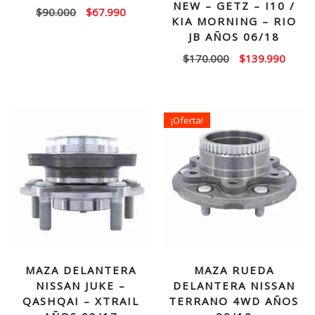
NEW – GETZ – I10 /
El
El
$
90.000
$
67.990
KIA MORNING – RIO
precio
precio
JB AÑOS 06/18
original
actual
El
El
$
170.000
$
139.990
era:
es:
precio
precio
$90.000.
$67.990.
original
actual
era:
es:
¡Oferta!
$170.000.
$139.
MAZA DELANTERA
MAZA RUEDA
NISSAN JUKE –
DELANTERA NISSAN
QASHQAI – XTRAIL
TERRANO 4WD AÑOS