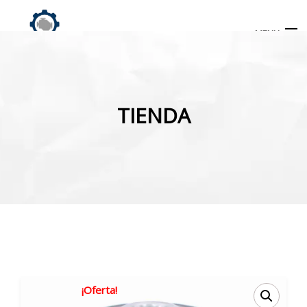
MENU
Búsqueda
de
TIENDA
productos
INICIO
TIENDA
MI CUENTA
¡Oferta!