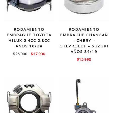
RODAMIENTO
RODAMIENTO
EMBRAGUE TOYOTA
EMBRAGUE CHANGAN
HILUX 2.4CC 2.8CC
– CHERY –
AÑOS 16/24
CHEVROLET – SUZUKI
AÑOS 84/19
El
El
$
26.000
$
17.990
$
15.990
precio
precio
original
actual
era:
es:
$26.000.
$17.990.