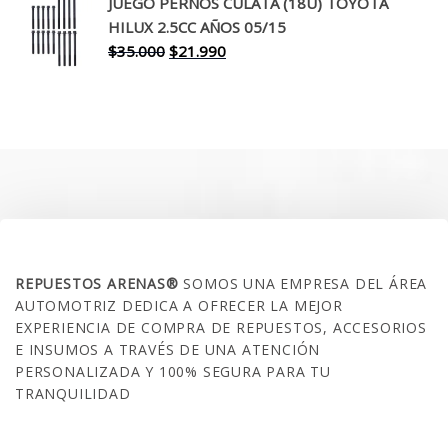
original
actual
JUEGO PERNOS CULATA (18U) TOYOTA
era:
es:
HILUX 2.5CC AÑOS 05/15
$30.000.
$17.990.
El
El
$
35.000
$
21.990
precio
precio
original
actual
era:
es:
$35.000.
$21.990.
SOBRE NOSOTROS
REPUESTOS ARENAS®
SOMOS UNA EMPRESA DEL ÁREA
AUTOMOTRIZ DEDICA A OFRECER LA MEJOR
EXPERIENCIA DE COMPRA DE REPUESTOS, ACCESORIOS
E INSUMOS A TRAVÉS DE UNA ATENCIÓN
PERSONALIZADA Y 100% SEGURA PARA TU
TRANQUILIDAD