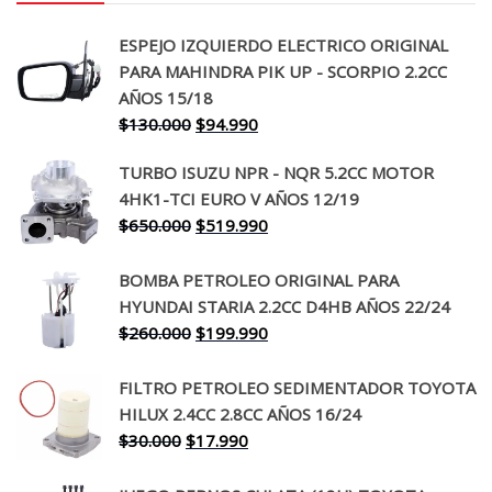
ESPEJO IZQUIERDO ELECTRICO ORIGINAL
PARA MAHINDRA PIK UP - SCORPIO 2.2CC
AÑOS 15/18
El
El
$
130.000
$
94.990
precio
precio
TURBO ISUZU NPR - NQR 5.2CC MOTOR
original
actual
4HK1-TCI EURO V AÑOS 12/19
era:
es:
El
El
$
650.000
$
519.990
$130.000.
$94.990.
precio
precio
original
actual
BOMBA PETROLEO ORIGINAL PARA
era:
es:
HYUNDAI STARIA 2.2CC D4HB AÑOS 22/24
$650.000.
$519.990.
El
El
$
260.000
$
199.990
precio
precio
original
actual
FILTRO PETROLEO SEDIMENTADOR TOYOTA
era:
es:
HILUX 2.4CC 2.8CC AÑOS 16/24
$260.000.
$199.990.
El
El
$
30.000
$
17.990
precio
precio