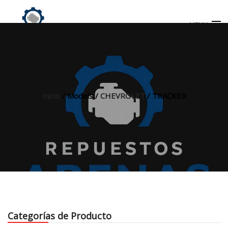
MENU
Búsqueda
de
productos
Inicio
/ Models /
CHEVROLET
/ TRACKER
INICIO
TIENDA
MI CUENTA
Categorías de Producto