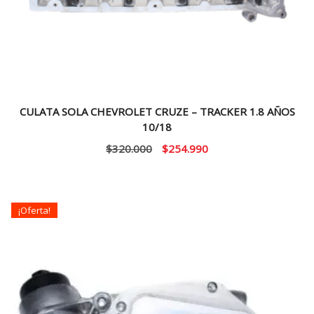
CULATA SOLA CHEVROLET CRUZE – TRACKER 1.8 AÑOS
10/18
El
El
$
320.000
$
254.990
precio
precio
original
actual
era:
es:
¡Oferta!
$320.000.
$254.990.