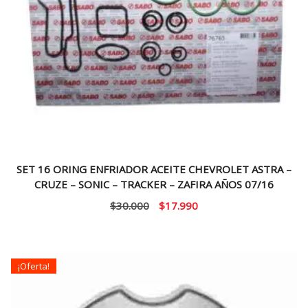
SET 16 ORING ENFRIADOR ACEITE CHEVROLET ASTRA –
CRUZE – SONIC – TRACKER – ZAFIRA AÑOS 07/16
El
El
$
30.000
$
17.990
precio
precio
original
actual
era:
es:
¡Oferta!
$30.000.
$17.990.