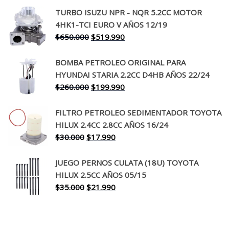
precio
precio
TURBO ISUZU NPR - NQR 5.2CC MOTOR
original
actual
4HK1-TCI EURO V AÑOS 12/19
era:
es:
El
El
$
650.000
$
519.990
$130.000.
$94.990.
precio
precio
original
actual
BOMBA PETROLEO ORIGINAL PARA
era:
es:
HYUNDAI STARIA 2.2CC D4HB AÑOS 22/24
$650.000.
$519.990.
El
El
$
260.000
$
199.990
precio
precio
original
actual
FILTRO PETROLEO SEDIMENTADOR TOYOTA
era:
es:
HILUX 2.4CC 2.8CC AÑOS 16/24
$260.000.
$199.990.
El
El
$
30.000
$
17.990
precio
precio
original
actual
JUEGO PERNOS CULATA (18U) TOYOTA
era:
es:
HILUX 2.5CC AÑOS 05/15
$30.000.
$17.990.
El
El
$
35.000
$
21.990
precio
precio
original
actual
era:
es: