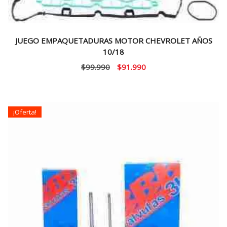
JUEGO EMPAQUETADURAS MOTOR CHEVROLET AÑOS
10/18
El
El
$
99.990
$
91.990
precio
precio
original
actual
era:
es:
¡Oferta!
$99.990.
$91.990.