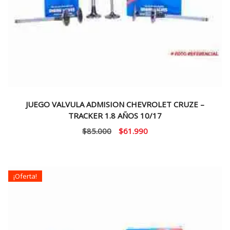
JUEGO VALVULA ADMISION CHEVROLET CRUZE –
TRACKER 1.8 AÑOS 10/17
El
El
$
85.000
$
61.990
precio
precio
original
actual
era:
es:
¡Oferta!
$85.000.
$61.990.