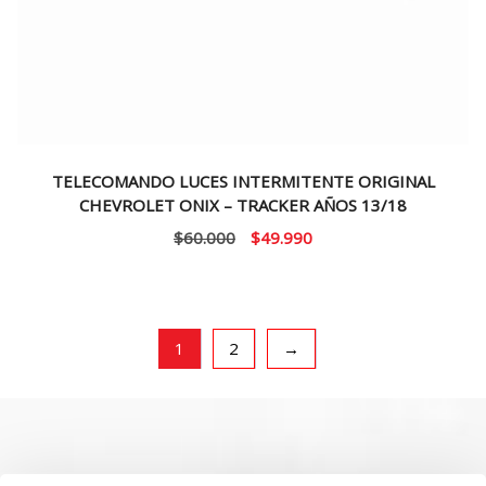
TELECOMANDO LUCES INTERMITENTE ORIGINAL
CHEVROLET ONIX – TRACKER AÑOS 13/18
El
El
$
60.000
$
49.990
precio
precio
original
actual
era:
es:
$60.000.
$49.990.
1
2
→