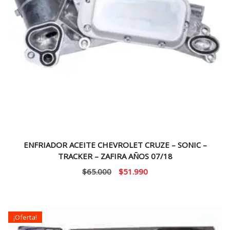
ENFRIADOR ACEITE CHEVROLET CRUZE – SONIC –
TRACKER – ZAFIRA AÑOS 07/18
El
El
$
65.000
$
51.990
precio
precio
original
actual
era:
es:
¡Oferta!
$65.000.
$51.990.