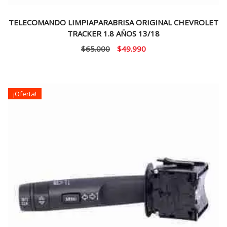
TELECOMANDO LIMPIAPARABRISA ORIGINAL CHEVROLET
TRACKER 1.8 AÑOS 13/18
El
El
$
65.000
$
49.990
precio
precio
original
actual
era:
es:
¡Oferta!
$65.000.
$49.990.