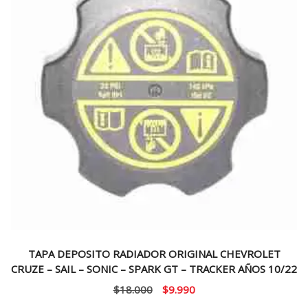
TAPA DEPOSITO RADIADOR ORIGINAL CHEVROLET
CRUZE – SAIL – SONIC – SPARK GT – TRACKER AÑOS 10/22
El
El
$
18.000
$
9.990
precio
precio