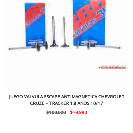
JUEGO VALVULA ESCAPE ANTIMAGNETICA CHEVROLET
CRUZE – TRACKER 1.8 AÑOS 10/17
El
El
$
100.000
$
79.990
precio
precio
original
actual