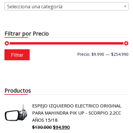
Selecciona una categoría
Filtrar por Precio
Precio
Precio
Filtrar
Precio:
$9.990
—
$254.990
mínimo
máximo
Productos
ESPEJO IZQUIERDO ELECTRICO ORIGINAL
PARA MAHINDRA PIK UP - SCORPIO 2.2CC
AÑOS 15/18
El
El
$
130.000
$
94.990