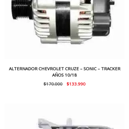
ALTERNADOR CHEVROLET CRUZE – SONIC – TRACKER
AÑOS 10/18
El
El
$
170.000
$
133.990
precio
precio
original
actual
era:
es:
$170.000.
$133.990.