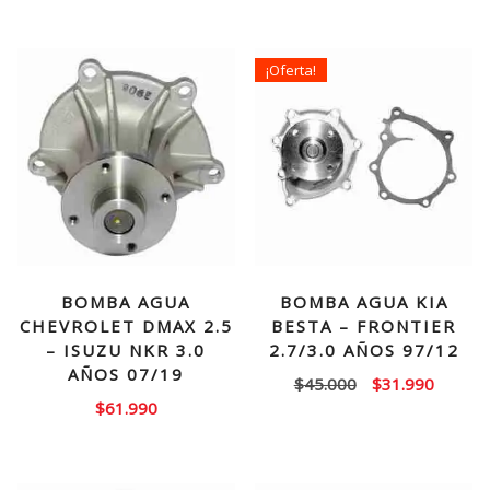
¡Oferta!
BOMBA AGUA
BOMBA AGUA KIA
CHEVROLET DMAX 2.5
BESTA – FRONTIER
– ISUZU NKR 3.0
2.7/3.0 AÑOS 97/12
AÑOS 07/19
El
El
$
45.000
$
31.990
$
61.990
precio
precio
original
actual
era:
es:
$45.000.
$31.99