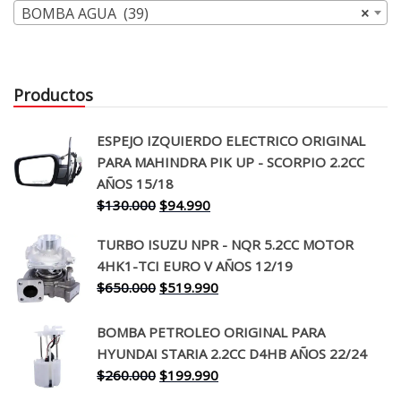
BOMBA AGUA (39)
×
Productos
ESPEJO IZQUIERDO ELECTRICO ORIGINAL
PARA MAHINDRA PIK UP - SCORPIO 2.2CC
AÑOS 15/18
El
El
$
130.000
$
94.990
precio
precio
TURBO ISUZU NPR - NQR 5.2CC MOTOR
original
actual
4HK1-TCI EURO V AÑOS 12/19
era:
es:
El
El
$
650.000
$
519.990
$130.000.
$94.990.
precio
precio
original
actual
BOMBA PETROLEO ORIGINAL PARA
era:
es:
HYUNDAI STARIA 2.2CC D4HB AÑOS 22/24
$650.000.
$519.990.
El
El
$
260.000
$
199.990
precio
precio