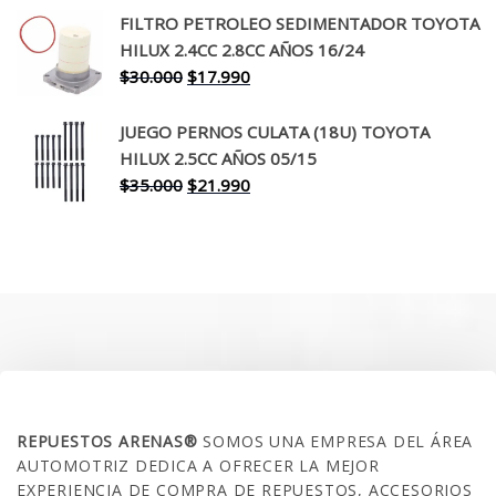
original
actual
FILTRO PETROLEO SEDIMENTADOR TOYOTA
era:
es:
HILUX 2.4CC 2.8CC AÑOS 16/24
$260.000.
$199.990.
El
El
$
30.000
$
17.990
precio
precio
original
actual
JUEGO PERNOS CULATA (18U) TOYOTA
era:
es:
HILUX 2.5CC AÑOS 05/15
$30.000.
$17.990.
El
El
$
35.000
$
21.990
precio
precio
original
actual
era:
es:
$35.000.
$21.990.
SOBRE NOSOTROS
REPUESTOS ARENAS®
SOMOS UNA EMPRESA DEL ÁREA
AUTOMOTRIZ DEDICA A OFRECER LA MEJOR
EXPERIENCIA DE COMPRA DE REPUESTOS, ACCESORIOS