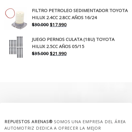
precio
precio
original
actual
FILTRO PETROLEO SEDIMENTADOR TOYOTA
era:
es:
HILUX 2.4CC 2.8CC AÑOS 16/24
$260.000.
$199.990.
El
El
$
30.000
$
17.990
precio
precio
original
actual
JUEGO PERNOS CULATA (18U) TOYOTA
era:
es:
HILUX 2.5CC AÑOS 05/15
$30.000.
$17.990.
El
El
$
35.000
$
21.990
precio
precio
original
actual
era:
es:
$35.000.
$21.990.
SOBRE NOSOTROS
REPUESTOS ARENAS®
SOMOS UNA EMPRESA DEL ÁREA
AUTOMOTRIZ DEDICA A OFRECER LA MEJOR