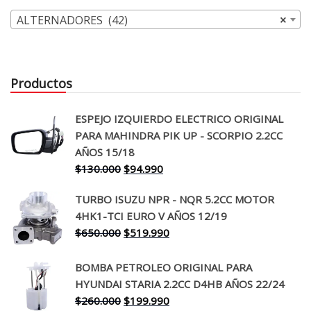
ALTERNADORES (42)
×
Productos
ESPEJO IZQUIERDO ELECTRICO ORIGINAL
PARA MAHINDRA PIK UP - SCORPIO 2.2CC
AÑOS 15/18
El
El
$
130.000
$
94.990
precio
precio
TURBO ISUZU NPR - NQR 5.2CC MOTOR
original
actual
4HK1-TCI EURO V AÑOS 12/19
era:
es:
El
El
$
650.000
$
519.990
$130.000.
$94.990.
precio
precio
original
actual
BOMBA PETROLEO ORIGINAL PARA
era:
es:
HYUNDAI STARIA 2.2CC D4HB AÑOS 22/24
$650.000.
$519.990.
El
El
$
260.000
$
199.990