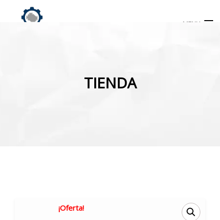
MENU
Búsqueda
de
TIENDA
productos
INICIO
TIENDA
MI CUENTA
¡Oferta!