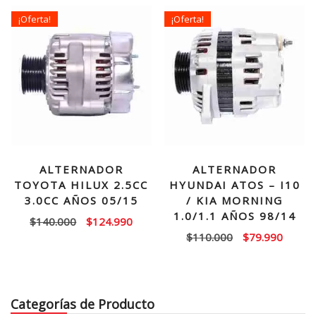
era:
es:
$140.000.
$112.990.
¡Oferta!
¡Oferta!
$200.000.
$169.
ALTERNADOR
ALTERNADOR
TOYOTA HILUX 2.5CC
HYUNDAI ATOS – I10
3.0CC AÑOS 05/15
/ KIA MORNING
1.0/1.1 AÑOS 98/14
El
El
$
140.000
$
124.990
El
El
$
110.000
$
79.990
precio
precio
precio
precio
original
actual
original
actual
era:
es:
era:
es:
$140.000.
$124.990.
Categorías de Producto
$110.000.
$79.99