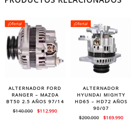
¡Oferta!
¡Oferta!
ALTERNADOR FORD
ALTERNADOR
RANGER – MAZDA
HYUNDAI MIGHTY
BT50 2.5 AÑOS 97/14
HD65 – HD72 AÑOS
90/07
El
El
$
140.000
$
112.990
El
El
$
200.000
$
169.990
precio
precio
precio
precio
original
actual
original
actual
era:
es: