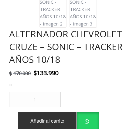
ALTERNADOR CHEVROLET
CRUZE – SONIC – TRACKER
AÑOS 10/18
El
El
$
133.990
$
170.000
precio
precio
original
actual
ALTERNADOR
era:
es:
CHEVROLET
CRUZE
$170.000.
$133.990.
-
Añadir al carrito
SONIC
-
TRACKER