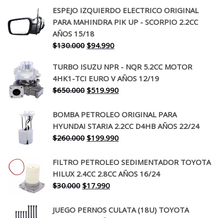
ESPEJO IZQUIERDO ELECTRICO ORIGINAL
PARA MAHINDRA PIK UP - SCORPIO 2.2CC
AÑOS 15/18
El
El
$
130.000
$
94.990
precio
precio
TURBO ISUZU NPR - NQR 5.2CC MOTOR
original
actual
4HK1-TCI EURO V AÑOS 12/19
era:
es:
El
El
$
650.000
$
519.990
$130.000.
$94.990.
precio
precio
original
actual
BOMBA PETROLEO ORIGINAL PARA
era:
es:
HYUNDAI STARIA 2.2CC D4HB AÑOS 22/24
$650.000.
$519.990.
El
El
$
260.000
$
199.990
precio
precio
original
actual
FILTRO PETROLEO SEDIMENTADOR TOYOTA
era:
es:
HILUX 2.4CC 2.8CC AÑOS 16/24
$260.000.
$199.990.
El
El
$
30.000
$
17.990
precio
precio
original
actual
JUEGO PERNOS CULATA (18U) TOYOTA