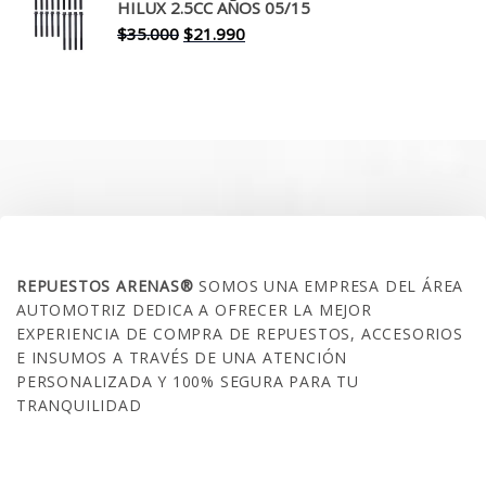
era:
es:
HILUX 2.5CC AÑOS 05/15
$30.000.
$17.990.
El
El
$
35.000
$
21.990
precio
precio
original
actual
era:
es:
$35.000.
$21.990.
SOBRE NOSOTROS
REPUESTOS ARENAS®
SOMOS UNA EMPRESA DEL ÁREA
AUTOMOTRIZ DEDICA A OFRECER LA MEJOR
EXPERIENCIA DE COMPRA DE REPUESTOS, ACCESORIOS
E INSUMOS A TRAVÉS DE UNA ATENCIÓN
PERSONALIZADA Y 100% SEGURA PARA TU
TRANQUILIDAD