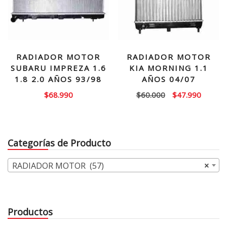
RADIADOR MOTOR
RADIADOR MOTOR
SUBARU IMPREZA 1.6
KIA MORNING 1.1
1.8 2.0 AÑOS 93/98
AÑOS 04/07
El
El
$
68.990
$
60.000
$
47.990
precio
precio
original
actual
era:
es:
Categorías de Producto
$60.000.
$47.99
RADIADOR MOTOR (57)
×
Productos