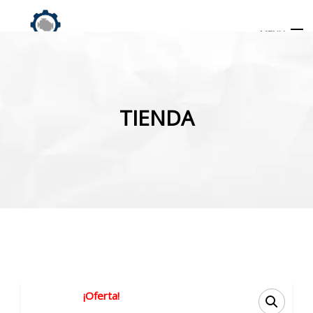
MENU
Búsqueda
de
TIENDA
productos
INICIO
TIENDA
MI CUENTA
¡Oferta!