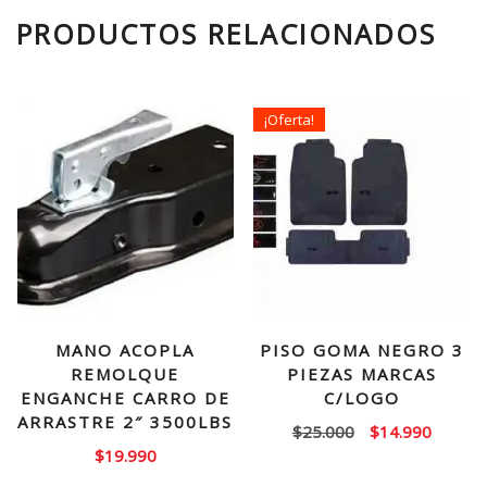
PRODUCTOS RELACIONADOS
¡Oferta!
MANO ACOPLA
PISO GOMA NEGRO 3
REMOLQUE
PIEZAS MARCAS
ENGANCHE CARRO DE
C/LOGO
ARRASTRE 2″ 3500LBS
El
El
$
25.000
$
14.990
$
19.990
precio
precio
original
actual