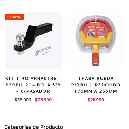
era:
es:
$25.000.
$14.99
¡Oferta!
KIT TIRO ARRASTRE –
TRABA RUEDA
PERFIL 2″ – BOLA 5/8
PITBULL REDONDO
– C/PASADOR
175MM A 255MM
El
El
$
35.000
$
25.990
$
28.990
precio
precio
original
actual
era:
es:
Categorías de Producto
$35.000.
$25.990.