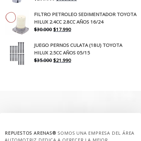
precio
precio
original
actual
FILTRO PETROLEO SEDIMENTADOR TOYOTA
era:
es:
HILUX 2.4CC 2.8CC AÑOS 16/24
$260.000.
$199.990.
El
El
$
30.000
$
17.990
precio
precio
original
actual
JUEGO PERNOS CULATA (18U) TOYOTA
era:
es:
HILUX 2.5CC AÑOS 05/15
$30.000.
$17.990.
El
El
$
35.000
$
21.990
precio
precio
original
actual
era:
es:
$35.000.
$21.990.
SOBRE NOSOTROS
REPUESTOS ARENAS®
SOMOS UNA EMPRESA DEL ÁREA
AUTOMOTRIZ DEDICA A OFRECER LA MEJOR