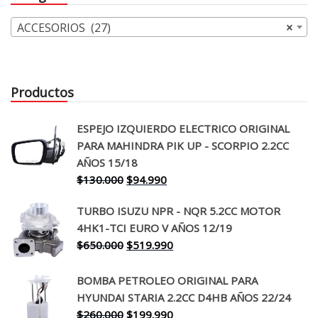
ACCESORIOS (27)
×
Productos
ESPEJO IZQUIERDO ELECTRICO ORIGINAL
PARA MAHINDRA PIK UP - SCORPIO 2.2CC
AÑOS 15/18
El
El
$
130.000
$
94.990
precio
precio
TURBO ISUZU NPR - NQR 5.2CC MOTOR
original
actual
4HK1-TCI EURO V AÑOS 12/19
era:
es:
El
El
$
650.000
$
519.990
$130.000.
$94.990.
precio
precio
original
actual
BOMBA PETROLEO ORIGINAL PARA
era:
es:
HYUNDAI STARIA 2.2CC D4HB AÑOS 22/24
$650.000.
$519.990.
El
El
$
260.000
$
199.990