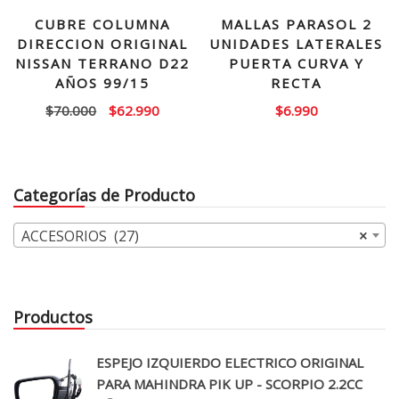
CUBRE COLUMNA
MALLAS PARASOL 2
DIRECCION ORIGINAL
UNIDADES LATERALES
NISSAN TERRANO D22
PUERTA CURVA Y
AÑOS 99/15
RECTA
El
El
$
70.000
$
62.990
$
6.990
precio
precio
original
actual
era:
es:
Categorías de Producto
$70.000.
$62.990.
ACCESORIOS (27)
×
Productos
ESPEJO IZQUIERDO ELECTRICO ORIGINAL
PARA MAHINDRA PIK UP - SCORPIO 2.2CC