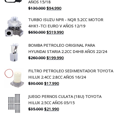
AÑOS 15/18
El
El
$
130.000
$
94.990
precio
precio
TURBO ISUZU NPR - NQR 5.2CC MOTOR
original
actual
4HK1-TCI EURO V AÑOS 12/19
era:
es:
El
El
$
650.000
$
519.990
$130.000.
$94.990.
precio
precio
original
actual
BOMBA PETROLEO ORIGINAL PARA
era:
es:
HYUNDAI STARIA 2.2CC D4HB AÑOS 22/24
$650.000.
$519.990.
El
El
$
260.000
$
199.990
precio
precio
original
actual
FILTRO PETROLEO SEDIMENTADOR TOYOTA
era:
es:
HILUX 2.4CC 2.8CC AÑOS 16/24
$260.000.
$199.990.
El
El
$
30.000
$
17.990
precio
precio
original
actual
JUEGO PERNOS CULATA (18U) TOYOTA
era:
es:
HILUX 2.5CC AÑOS 05/15
$30.000.
$17.990.
El
El
$
35.000
$
21.990
precio
precio