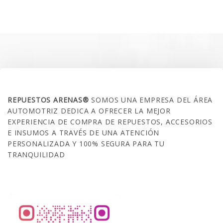
original
actual
era:
es:
$35.000.
$21.990.
SOBRE NOSOTROS
REPUESTOS ARENAS®
SOMOS UNA EMPRESA DEL ÁREA
AUTOMOTRIZ DEDICA A OFRECER LA MEJOR
EXPERIENCIA DE COMPRA DE REPUESTOS, ACCESORIOS
E INSUMOS A TRAVÉS DE UNA ATENCIÓN
PERSONALIZADA Y 100% SEGURA PARA TU
TRANQUILIDAD