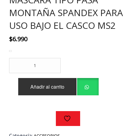
MONTAÑA SPANDEX PARA
USO BAJO EL CASCO MS2
$
6.990
MASCARA
TIPO
PASA
MONTAÑA
Añadir al carrito
SPANDEX
PARA
USO
BAJO
EL
CASCO
MS2
cantidad
Categoría:
ACCESORIOS