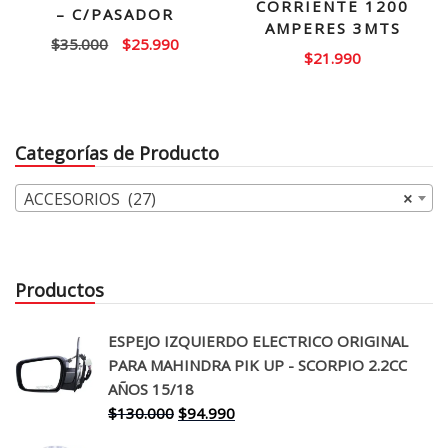
CORRIENTE 1200
– C/PASADOR
AMPERES 3MTS
El
El
$
35.000
$
25.990
$
21.990
precio
precio
original
actual
era:
es:
$35.000.
$25.990.
Categorías de Producto
ACCESORIOS (27)
×
Productos
ESPEJO IZQUIERDO ELECTRICO ORIGINAL
PARA MAHINDRA PIK UP - SCORPIO 2.2CC
AÑOS 15/18
El
El
$
130.000
$
94.990
precio
precio