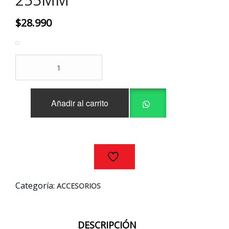
$
28.990
TRABA
RUEDA
PITBULL
REDONDO
Añadir al carrito
175MM
A
255MM
cantidad
Categoría:
ACCESORIOS
DESCRIPCIÓN