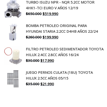
TURBO ISUZU NPR - NQR 5.2CC MOTOR
original
actual
4HK1-TCI EURO V AÑOS 12/19
era:
es:
El
El
$
650.000
$
519.990
$130.000.
$94.990.
precio
precio
original
actual
BOMBA PETROLEO ORIGINAL PARA
era:
es:
HYUNDAI STARIA 2.2CC D4HB AÑOS 22/24
$650.000.
$519.990.
El
El
$
260.000
$
199.990
precio
precio
original
actual
FILTRO PETROLEO SEDIMENTADOR TOYOTA
era:
es:
HILUX 2.4CC 2.8CC AÑOS 16/24
$260.000.
$199.990.
El
El
$
30.000
$
17.990
precio
precio
original
actual
JUEGO PERNOS CULATA (18U) TOYOTA
era:
es:
HILUX 2.5CC AÑOS 05/15
$30.000.
$17.990.
El
El
$
35.000
$
21.990
precio
precio
original
actual
era:
es:
$35.000.
$21.990.