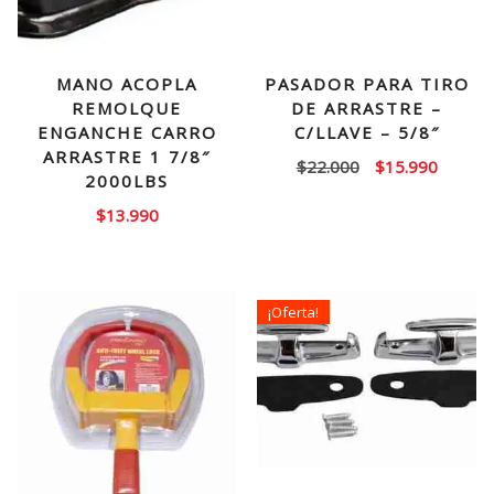
MANO ACOPLA
PASADOR PARA TIRO
REMOLQUE
DE ARRASTRE –
ENGANCHE CARRO
C/LLAVE – 5/8″
ARRASTRE 1 7/8″
El
El
$
22.000
$
15.990
2000LBS
precio
precio
$
13.990
original
actual
era:
es:
$22.000.
$15.99
¡Oferta!