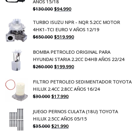
AÑOS 15/18
El
El
$
130.000
$
94.990
precio
precio
TURBO ISUZU NPR - NQR 5.2CC MOTOR
original
actual
4HK1-TCI EURO V AÑOS 12/19
era:
es:
El
El
$
650.000
$
519.990
$130.000.
$94.990.
precio
precio
original
actual
BOMBA PETROLEO ORIGINAL PARA
era:
es:
HYUNDAI STARIA 2.2CC D4HB AÑOS 22/24
$650.000.
$519.990.
El
El
$
260.000
$
199.990
precio
precio
original
actual
FILTRO PETROLEO SEDIMENTADOR TOYOTA
era:
es:
HILUX 2.4CC 2.8CC AÑOS 16/24
$260.000.
$199.990.
El
El
$
30.000
$
17.990
precio
precio
original
actual
JUEGO PERNOS CULATA (18U) TOYOTA
era:
es:
HILUX 2.5CC AÑOS 05/15
$30.000.
$17.990.
El
El
$
35.000
$
21.990
precio
precio