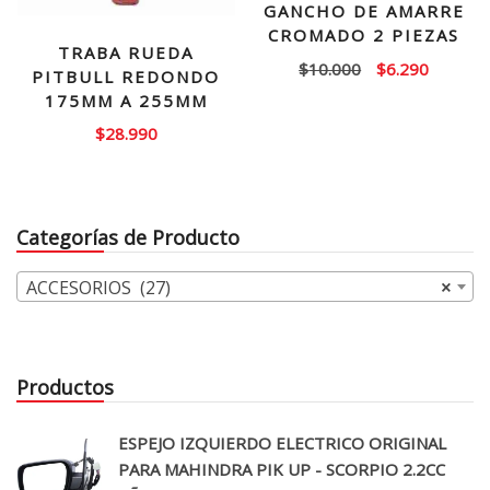
GANCHO DE AMARRE
CROMADO 2 PIEZAS
TRABA RUEDA
El
El
$
10.000
$
6.290
PITBULL REDONDO
precio
precio
175MM A 255MM
original
actual
$
28.990
era:
es:
$10.000.
$6.290.
Categorías de Producto
ACCESORIOS (27)
×
Productos
ESPEJO IZQUIERDO ELECTRICO ORIGINAL
PARA MAHINDRA PIK UP - SCORPIO 2.2CC