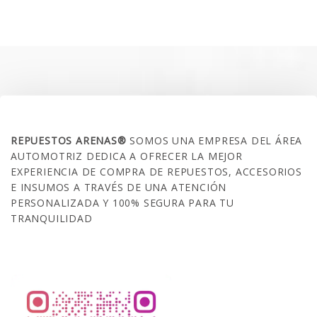
original
actual
era:
es:
$35.000.
$21.990.
SOBRE NOSOTROS
REPUESTOS ARENAS®
SOMOS UNA EMPRESA DEL ÁREA
AUTOMOTRIZ DEDICA A OFRECER LA MEJOR
EXPERIENCIA DE COMPRA DE REPUESTOS, ACCESORIOS
E INSUMOS A TRAVÉS DE UNA ATENCIÓN
PERSONALIZADA Y 100% SEGURA PARA TU
TRANQUILIDAD