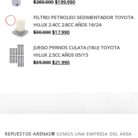
$650.000.
$519.990.
El
El
$
260.000
$
199.990
precio
precio
original
actual
FILTRO PETROLEO SEDIMENTADOR TOYOTA
era:
es:
HILUX 2.4CC 2.8CC AÑOS 16/24
$260.000.
$199.990.
El
El
$
30.000
$
17.990
precio
precio
original
actual
JUEGO PERNOS CULATA (18U) TOYOTA
era:
es:
HILUX 2.5CC AÑOS 05/15
$30.000.
$17.990.
El
El
$
35.000
$
21.990
precio
precio
original
actual
era:
es:
$35.000.
$21.990.
SOBRE NOSOTROS
REPUESTOS ARENAS®
SOMOS UNA EMPRESA DEL ÁREA