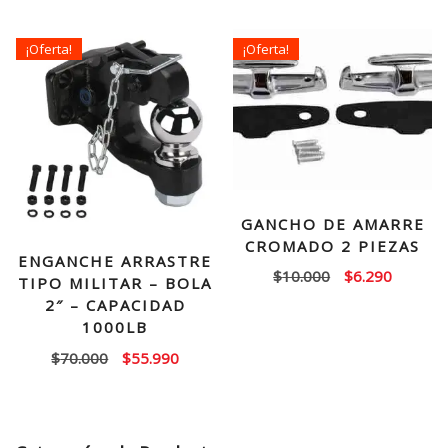
original
actual
era:
es:
¡Oferta!
¡Oferta!
$15.000.
$9.990.
GANCHO DE AMARRE
CROMADO 2 PIEZAS
ENGANCHE ARRASTRE
El
El
$
10.000
$
6.290
TIPO MILITAR – BOLA
precio
precio
2″ – CAPACIDAD
original
actual
1000LB
era:
es:
El
El
$
70.000
$
55.990
$10.000.
$6.290.
precio
precio
original
actual
era:
es: