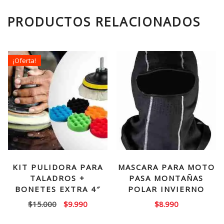
PRODUCTOS RELACIONADOS
¡Oferta!
KIT PULIDORA PARA
MASCARA PARA MOTO
TALADROS +
PASA MONTAÑAS
BONETES EXTRA 4″
POLAR INVIERNO
El
El
$
15.000
$
9.990
$
8.990
precio
precio