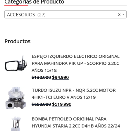
Categorías de Producto
$70.000.
$55.990.
ACCESORIOS (27)
×
Productos
ESPEJO IZQUIERDO ELECTRICO ORIGINAL
PARA MAHINDRA PIK UP - SCORPIO 2.2CC
AÑOS 15/18
El
El
$
130.000
$
94.990
precio
precio
TURBO ISUZU NPR - NQR 5.2CC MOTOR
original
actual
4HK1-TCI EURO V AÑOS 12/19
era:
es:
El
El
$
650.000
$
519.990
$130.000.
$94.990.
precio
precio
original
actual
BOMBA PETROLEO ORIGINAL PARA
era:
es:
HYUNDAI STARIA 2.2CC D4HB AÑOS 22/24