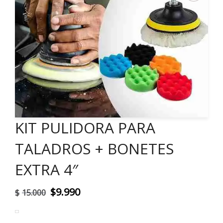
KIT PULIDORA PARA
TALADROS + BONETES
EXTRA 4″
El
El
$
9.990
$
15.000
precio
precio