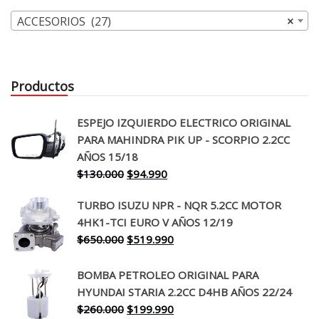
ACCESORIOS (27)
×
Productos
ESPEJO IZQUIERDO ELECTRICO ORIGINAL
PARA MAHINDRA PIK UP - SCORPIO 2.2CC
AÑOS 15/18
El
El
$
130.000
$
94.990
precio
precio
TURBO ISUZU NPR - NQR 5.2CC MOTOR
original
actual
4HK1-TCI EURO V AÑOS 12/19
era:
es:
El
El
$
650.000
$
519.990
$130.000.
$94.990.
precio
precio
original
actual
BOMBA PETROLEO ORIGINAL PARA
era:
es:
HYUNDAI STARIA 2.2CC D4HB AÑOS 22/24
$650.000.
$519.990.
El
El
$
260.000
$
199.990