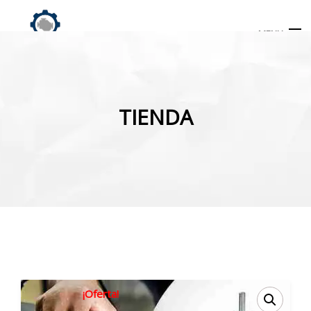
MENU
Búsqueda
de
TIENDA
productos
INICIO
TIENDA
MI CUENTA
¡Oferta!