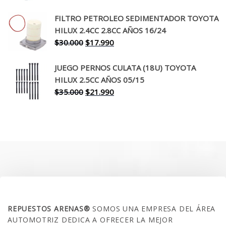
precio
precio
original
actual
FILTRO PETROLEO SEDIMENTADOR TOYOTA
era:
es:
HILUX 2.4CC 2.8CC AÑOS 16/24
$260.000.
$199.990.
El
El
$
30.000
$
17.990
precio
precio
original
actual
JUEGO PERNOS CULATA (18U) TOYOTA
era:
es:
HILUX 2.5CC AÑOS 05/15
$30.000.
$17.990.
El
El
$
35.000
$
21.990
precio
precio
original
actual
era:
es:
$35.000.
$21.990.
SOBRE NOSOTROS
REPUESTOS ARENAS®
SOMOS UNA EMPRESA DEL ÁREA
AUTOMOTRIZ DEDICA A OFRECER LA MEJOR