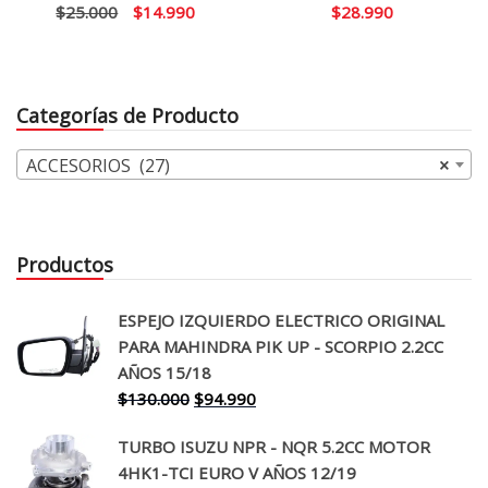
El
El
$
25.000
$
14.990
$
28.990
precio
precio
original
actual
era:
es:
Categorías de Producto
$25.000.
$14.990.
ACCESORIOS (27)
×
Productos
ESPEJO IZQUIERDO ELECTRICO ORIGINAL
PARA MAHINDRA PIK UP - SCORPIO 2.2CC
AÑOS 15/18
El
El
$
130.000
$
94.990
precio
precio
TURBO ISUZU NPR - NQR 5.2CC MOTOR
original
actual
4HK1-TCI EURO V AÑOS 12/19
era:
es: