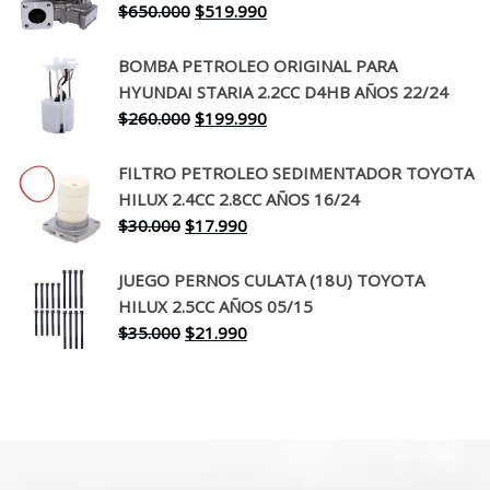
El
El
$
650.000
$
519.990
$130.000.
$94.990.
precio
precio
original
actual
BOMBA PETROLEO ORIGINAL PARA
era:
es:
HYUNDAI STARIA 2.2CC D4HB AÑOS 22/24
$650.000.
$519.990.
El
El
$
260.000
$
199.990
precio
precio
original
actual
FILTRO PETROLEO SEDIMENTADOR TOYOTA
era:
es:
HILUX 2.4CC 2.8CC AÑOS 16/24
$260.000.
$199.990.
El
El
$
30.000
$
17.990
precio
precio
original
actual
JUEGO PERNOS CULATA (18U) TOYOTA
era:
es:
HILUX 2.5CC AÑOS 05/15
$30.000.
$17.990.
El
El
$
35.000
$
21.990
precio
precio
original
actual
era:
es:
$35.000.
$21.990.