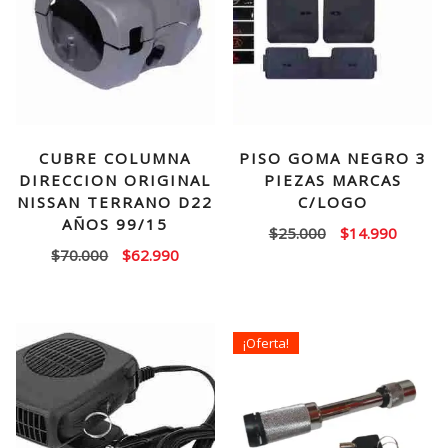
CUBRE COLUMNA
PISO GOMA NEGRO 3
DIRECCION ORIGINAL
PIEZAS MARCAS
NISSAN TERRANO D22
C/LOGO
AÑOS 99/15
El
El
$
25.000
$
14.990
El
El
$
70.000
$
62.990
precio
precio
precio
precio
original
actual
original
actual
era:
es:
era:
es:
$25.000.
$14.99
¡Oferta!
$70.000.
$62.990.