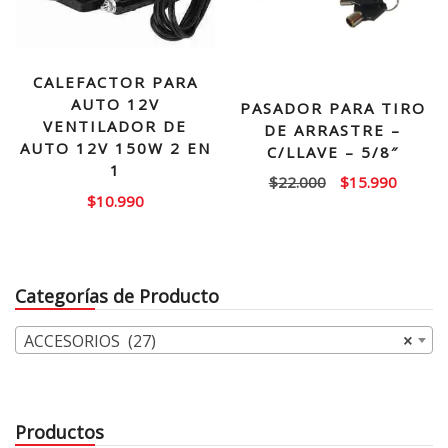
CALEFACTOR PARA
AUTO 12V
PASADOR PARA TIRO
VENTILADOR DE
DE ARRASTRE –
AUTO 12V 150W 2 EN
C/LLAVE – 5/8″
1
El
El
$
22.000
$
15.990
$
10.990
precio
precio
original
actual
era:
es:
$22.000.
$15.99
Categorías de Producto
ACCESORIOS (27)
×
Productos