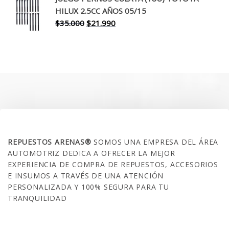
era:
es:
HILUX 2.5CC AÑOS 05/15
$30.000.
$17.990.
El
El
$
35.000
$
21.990
precio
precio
original
actual
era:
es:
$35.000.
$21.990.
SOBRE NOSOTROS
REPUESTOS ARENAS®
SOMOS UNA EMPRESA DEL ÁREA
AUTOMOTRIZ DEDICA A OFRECER LA MEJOR
EXPERIENCIA DE COMPRA DE REPUESTOS, ACCESORIOS
E INSUMOS A TRAVÉS DE UNA ATENCIÓN
PERSONALIZADA Y 100% SEGURA PARA TU
TRANQUILIDAD