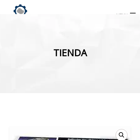
MENU
Búsqueda
de
TIENDA
productos
INICIO
TIENDA
MI CUENTA