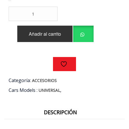
original
actual
TURBO
era:
es:
TIMER
TURBOPRO
$60.000.
$44.990.
12V
Añadir al carrito
-
24V
cantidad
Categoría:
ACCESORIOS
Cars Models :
,
UNIVERSAL
DESCRIPCIÓN