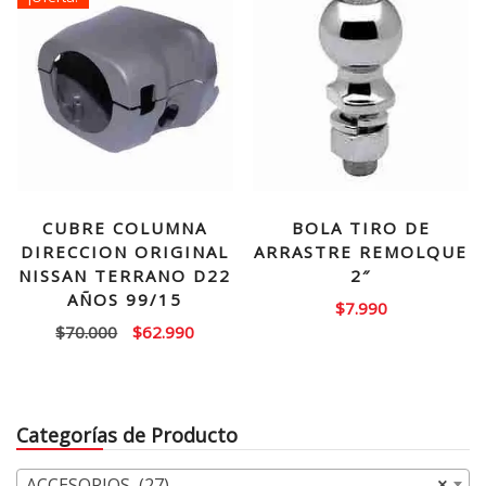
$70.000.
$55.99
CUBRE COLUMNA
BOLA TIRO DE
DIRECCION ORIGINAL
ARRASTRE REMOLQUE
NISSAN TERRANO D22
2″
AÑOS 99/15
$
7.990
El
El
$
70.000
$
62.990
precio
precio
original
actual
era:
es:
Categorías de Producto
$70.000.
$62.990.
ACCESORIOS (27)
×