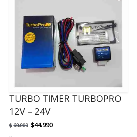
TURBO TIMER TURBOPRO
12V – 24V
El
El
$
44.990
$
60.000
precio
precio