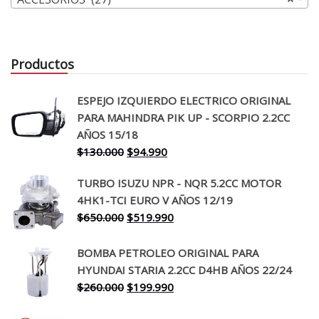
Productos
ESPEJO IZQUIERDO ELECTRICO ORIGINAL
PARA MAHINDRA PIK UP - SCORPIO 2.2CC
AÑOS 15/18
El
El
$
130.000
$
94.990
precio
precio
TURBO ISUZU NPR - NQR 5.2CC MOTOR
original
actual
4HK1-TCI EURO V AÑOS 12/19
era:
es:
El
El
$
650.000
$
519.990
$130.000.
$94.990.
precio
precio
original
actual
BOMBA PETROLEO ORIGINAL PARA
era:
es:
HYUNDAI STARIA 2.2CC D4HB AÑOS 22/24
$650.000.
$519.990.
El
El
$
260.000
$
199.990
precio
precio