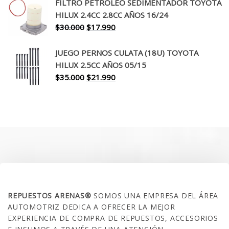
original
actual
FILTRO PETROLEO SEDIMENTADOR TOYOTA
era:
es:
HILUX 2.4CC 2.8CC AÑOS 16/24
$260.000.
$199.990.
El
El
$
30.000
$
17.990
precio
precio
original
actual
JUEGO PERNOS CULATA (18U) TOYOTA
era:
es:
HILUX 2.5CC AÑOS 05/15
$30.000.
$17.990.
El
El
$
35.000
$
21.990
precio
precio
original
actual
era:
es:
$35.000.
$21.990.
SOBRE NOSOTROS
REPUESTOS ARENAS®
SOMOS UNA EMPRESA DEL ÁREA
AUTOMOTRIZ DEDICA A OFRECER LA MEJOR
EXPERIENCIA DE COMPRA DE REPUESTOS, ACCESORIOS