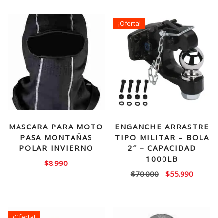
¡Oferta!
MASCARA PARA MOTO
ENGANCHE ARRASTRE
PASA MONTAÑAS
TIPO MILITAR – BOLA
POLAR INVIERNO
2″ – CAPACIDAD
1000LB
$
8.990
El
El
$
70.000
$
55.990
precio
precio
original
actual
era:
es:
¡Oferta!