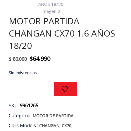
MOTOR PARTIDA
CHANGAN CX70 1.6 AÑOS
18/20
El
El
$
64.990
$
80.000
precio
precio
Sin existencias
original
actual
era:
es:
$80.000.
$64.990.
SKU:
9961265
Categoría:
MOTOR DE PARTIDA
Cars Models :
,
,
CHANGAN
CX70