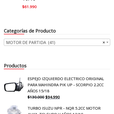
$
61.990
Categorías de Producto
MOTOR DE PARTIDA (41)
×
Productos
ESPEJO IZQUIERDO ELECTRICO ORIGINAL
PARA MAHINDRA PIK UP - SCORPIO 2.2CC
AÑOS 15/18
El
El
$
130.000
$
94.990
precio
precio
TURBO ISUZU NPR - NQR 5.2CC MOTOR
original
actual