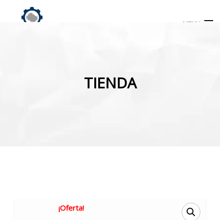
MENU
Búsqueda
de
TIENDA
productos
INICIO
TIENDA
MI CUENTA
¡Oferta!