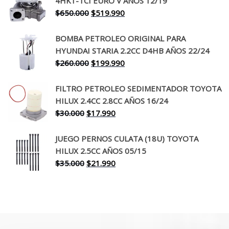
4HK1-TCI EURO V AÑOS 12/19
era:
es:
El
El
$
650.000
$
519.990
$130.000.
$94.990.
precio
precio
original
actual
BOMBA PETROLEO ORIGINAL PARA
era:
es:
HYUNDAI STARIA 2.2CC D4HB AÑOS 22/24
$650.000.
$519.990.
El
El
$
260.000
$
199.990
precio
precio
original
actual
FILTRO PETROLEO SEDIMENTADOR TOYOTA
era:
es:
HILUX 2.4CC 2.8CC AÑOS 16/24
$260.000.
$199.990.
El
El
$
30.000
$
17.990
precio
precio
original
actual
JUEGO PERNOS CULATA (18U) TOYOTA
era:
es:
HILUX 2.5CC AÑOS 05/15
$30.000.
$17.990.
El
El
$
35.000
$
21.990
precio
precio
original
actual
era:
es:
$35.000.
$21.990.