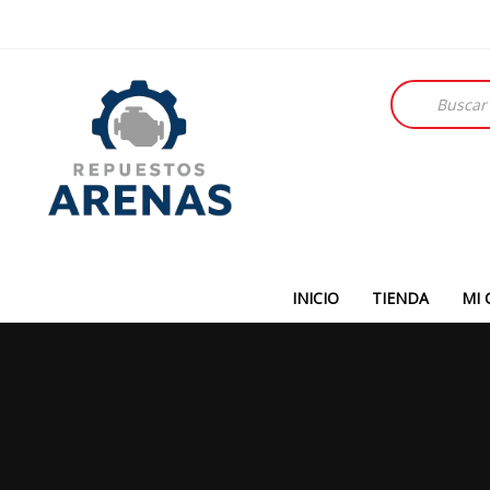
Búsqueda
de
productos
INICIO
TIENDA
MI 