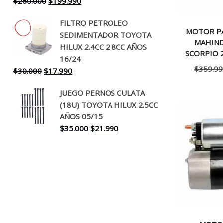
El
El
$
260.000
$
199.990
precio
precio
FILTRO PETROLEO
original
actual
MOTOR P
SEDIMENTADOR TOYOTA
era:
es:
MAHIND
HILUX 2.4CC 2.8CC AÑOS
$260.000.
$199.990.
SCORPIO 2
16/24
$
359.99
El
El
$
30.000
$
17.990
precio
precio
JUEGO PERNOS CULATA
original
actual
(18U) TOYOTA HILUX 2.5CC
era:
es:
AÑOS 05/15
$30.000.
$17.990.
El
El
$
35.000
$
21.990
precio
precio
original
actual
era:
es:
$35.000.
$21.990.