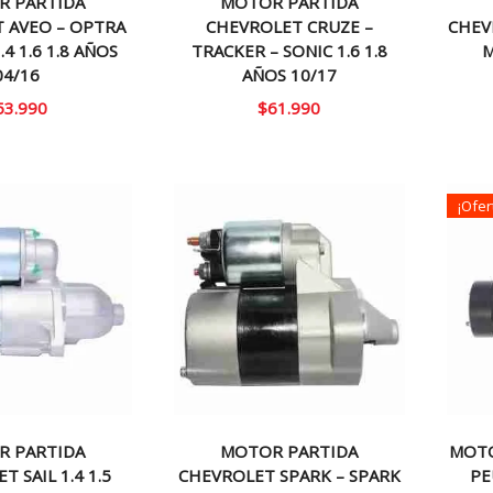
R PARTIDA
MOTOR PARTIDA
 AVEO – OPTRA
CHEVROLET CRUZE –
CHEV
.4 1.6 1.8 AÑOS
TRACKER – SONIC 1.6 1.8
M
04/16
AÑOS 10/17
53.990
$
61.990
¡Ofer
R PARTIDA
MOTOR PARTIDA
MOTO
 SAIL 1.4 1.5
CHEVROLET SPARK – SPARK
PE