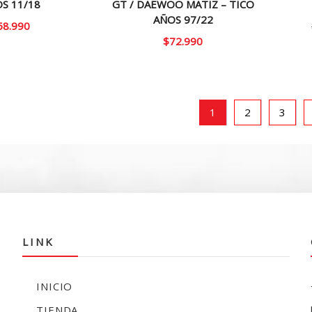
S 11/18
GT / DAEWOO MATIZ – TICO
AÑOS 97/22
58.990
$
72.990
1
2
3
LINK
INICIO
TIENDA