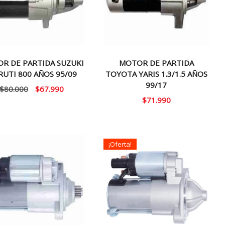
R DE PARTIDA SUZUKI
MOTOR DE PARTIDA
UTI 800 AÑOS 95/09
TOYOTA YARIS 1.3/1.5 AÑOS
99/17
El
El
$
80.000
$
67.990
$
71.990
precio
precio
original
actual
era:
es:
$80.000.
$67.990.
¡Oferta!