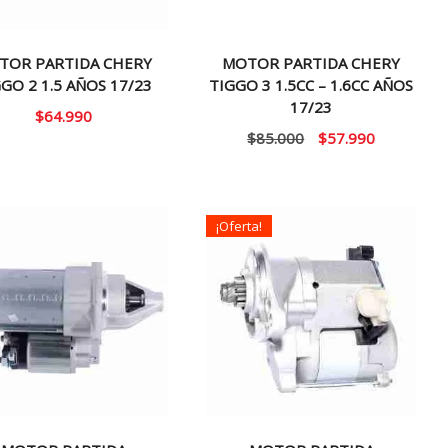
TOR PARTIDA CHERY
MOTOR PARTIDA CHERY
GO 2 1.5 AÑOS 17/23
TIGGO 3 1.5CC – 1.6CC AÑOS
17/23
$
64.990
El
El
$
85.000
$
57.990
precio
precio
original
actual
era:
es:
¡Oferta!
$85.000.
$57.990.