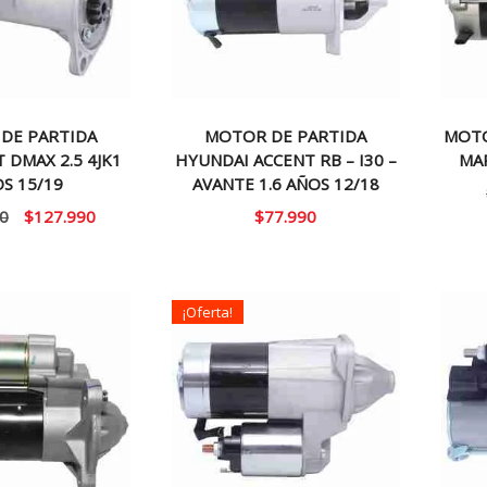
DE PARTIDA
MOTOR DE PARTIDA
MOTO
 DMAX 2.5 4JK1
HYUNDAI ACCENT RB – I30 –
MAR
S 15/19
AVANTE 1.6 AÑOS 12/18
El
El
0
$
127.990
$
77.990
precio
precio
original
actual
era:
es:
¡Oferta!
$150.000.
$127.990.