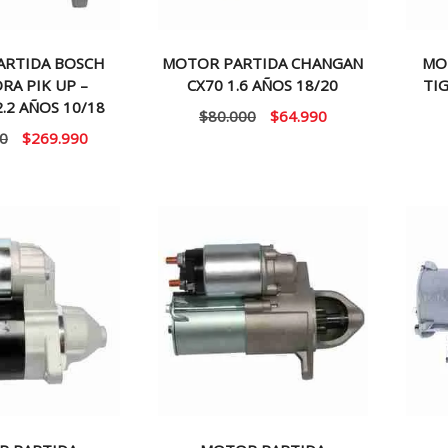
ARTIDA BOSCH
MOTOR PARTIDA CHANGAN
MO
RA PIK UP –
CX70 1.6 AÑOS 18/20
TIG
.2 AÑOS 10/18
El
El
$
80.000
$
64.990
El
El
0
$
269.990
precio
precio
precio
precio
original
actual
original
actual
era:
es:
era:
es:
$80.000.
$64.990.
$359.990.
$269.990.