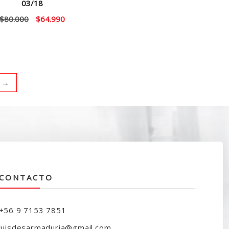
03/18
El
El
$
80.000
$
64.990
precio
precio
original
actual
era:
es:
$80.000.
$64.990.
→
CONTACTO
+56 9 7153 7851
luisdesarmaduria@gmail.com