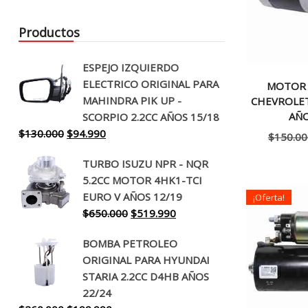
Productos
ESPEJO IZQUIERDO
ELECTRICO ORIGINAL PARA
MOTOR 
MAHINDRA PIK UP -
CHEVROLET
AÑO
SCORPIO 2.2CC AÑOS 15/18
El
El
$
130.000
$
94.990
$
150.00
precio
precio
TURBO ISUZU NPR - NQR
original
actual
5.2CC MOTOR 4HK1-TCI
era:
es:
EURO V AÑOS 12/19
¡Oferta!
$130.000.
$94.990.
El
El
$
650.000
$
519.990
precio
precio
BOMBA PETROLEO
original
actual
ORIGINAL PARA HYUNDAI
era:
es:
STARIA 2.2CC D4HB AÑOS
$650.000.
$519.990.
22/24