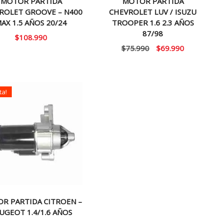
MOTOR PARTIDA
MOTOR PARTIDA
ROLET GROOVE – N400
CHEVROLET LUV / ISUZU
AX 1.5 AÑOS 20/24
TROOPER 1.6 2.3 AÑOS
87/98
$
108.990
El
El
$
75.990
$
69.990
precio
precio
original
actual
era:
es:
ta!
$75.990.
$69.990.
R PARTIDA CITROEN –
UGEOT 1.4/1.6 AÑOS