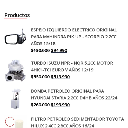
Productos
ESPEJO IZQUIERDO ELECTRICO ORIGINAL
PARA MAHINDRA PIK UP - SCORPIO 2.2CC
AÑOS 15/18
El
El
$
130.000
$
94.990
precio
precio
TURBO ISUZU NPR - NQR 5.2CC MOTOR
original
actual
4HK1-TCI EURO V AÑOS 12/19
era:
es:
El
El
$
650.000
$
519.990
$130.000.
$94.990.
precio
precio
original
actual
BOMBA PETROLEO ORIGINAL PARA
era:
es:
HYUNDAI STARIA 2.2CC D4HB AÑOS 22/24
$650.000.
$519.990.
El
El
$
260.000
$
199.990
precio
precio
original
actual
FILTRO PETROLEO SEDIMENTADOR TOYOTA
era:
es:
HILUX 2.4CC 2.8CC AÑOS 16/24