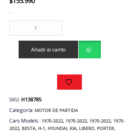
$
155.990
MOTOR
PARTIDA
HYUNDAI
-
Añadir al carrito
KIA
2.5
D4BH
AÑOS
00/10
cantidad
SKU:
H138785
Categoría:
MOTOR DE PARTIDA
Cars Models :
,
,
,
1970-2022
1970-2022
1970-2022
1970-
,
,
,
,
,
,
,
2022
BESTA
H-1
HYUNDAI
KIA
LIBERO
PORTER