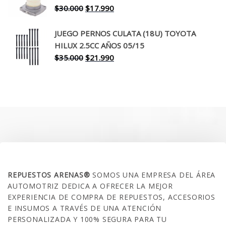
$260.000.
$199.990.
El
El
$
30.000
$
17.990
precio
precio
original
actual
JUEGO PERNOS CULATA (18U) TOYOTA
era:
es:
HILUX 2.5CC AÑOS 05/15
$30.000.
$17.990.
El
El
$
35.000
$
21.990
precio
precio
original
actual
era:
es:
$35.000.
$21.990.
SOBRE NOSOTROS
REPUESTOS ARENAS®
SOMOS UNA EMPRESA DEL ÁREA
AUTOMOTRIZ DEDICA A OFRECER LA MEJOR
EXPERIENCIA DE COMPRA DE REPUESTOS, ACCESORIOS
E INSUMOS A TRAVÉS DE UNA ATENCIÓN
PERSONALIZADA Y 100% SEGURA PARA TU