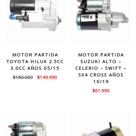
MOTOR PARTIDA
MOTOR PARTIDA
TOYOTA HILUX 2.5CC
SUZUKI ALTO –
3.0CC AÑOS 05/15
CELERIO – SWIFT –
SX4 CROSS AÑOS
El
El
$
160.000
$
149.990
10/19
precio
precio
$
61.990
original
actual
era:
es:
$160.000.
$149.990.