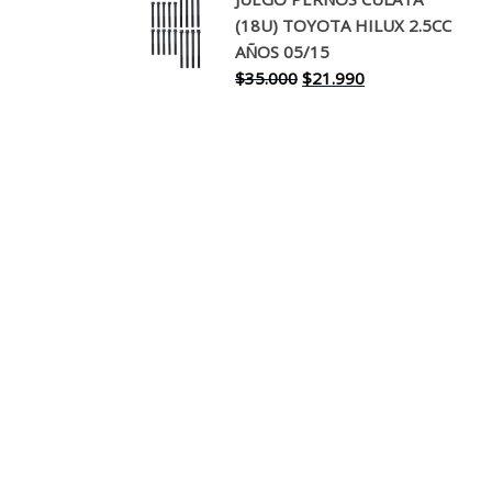
original
actual
(18U) TOYOTA HILUX 2.5CC
era:
es:
AÑOS 05/15
$30.000.
$17.990.
El
El
$
35.000
$
21.990
precio
precio
original
actual
era:
es:
$35.000.
$21.990.