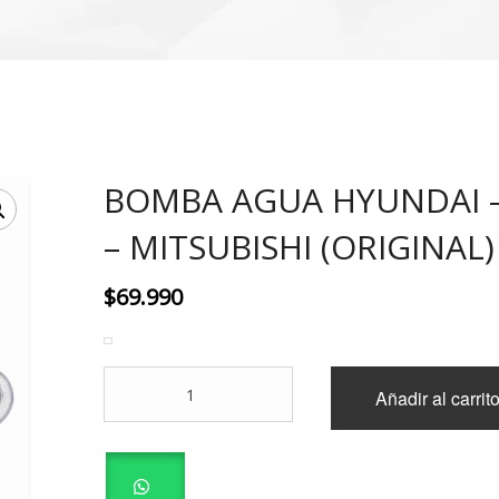
BOMBA AGUA HYUNDAI –
– MITSUBISHI (ORIGINAL)
$
69.990
BOMBA
Añadir al carrit
AGUA
HYUNDAI
-
KIA
-