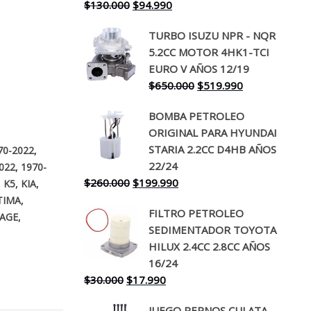
El
El
$
130.000
$
94.990
precio
precio
TURBO ISUZU NPR - NQR
original
actual
5.2CC MOTOR 4HK1-TCI
era:
es:
EURO V AÑOS 12/19
$130.000.
$94.990.
El
El
$
650.000
$
519.990
precio
precio
BOMBA PETROLEO
original
actual
ORIGINAL PARA HYUNDAI
era:
es:
STARIA 2.2CC D4HB AÑOS
,
70-2022
$650.000.
$519.990.
22/24
,
022
1970-
El
El
$
260.000
$
199.990
,
,
,
K5
KIA
precio
precio
,
TIMA
FILTRO PETROLEO
original
actual
,
AGE
SEDIMENTADOR TOYOTA
era:
es:
HILUX 2.4CC 2.8CC AÑOS
$260.000.
$199.990.
16/24
El
El
$
30.000
$
17.990
precio
precio
JUEGO PERNOS CULATA