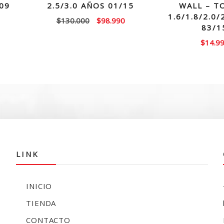
/09
2.5/3.0 AÑOS 01/15
WALL – T
1.6/1.8/2.0/
El
El
$
130.000
$
98.990
83/1
precio
precio
$
14.9
original
actual
era:
es:
$130.000.
$98.990.
LINK
INICIO
TIENDA
CONTACTO