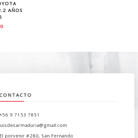
OYOTA
2.2 AÑOS
5
90
CONTACTO
+56 9 7153 7851
luisdesarmaduria@gmail.com
El porvenir #280, San Fernando