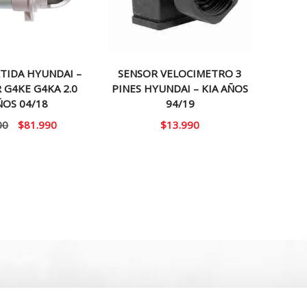
TIDA HYUNDAI –
SENSOR VELOCIMETRO 3
 G4KE G4KA 2.0
PINES HYUNDAI – KIA AÑOS
ÑOS 04/18
94/19
El
El
00
$
81.990
$
13.990
precio
precio
original
actual
era:
es:
$100.000.
$81.990.