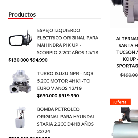
Productos
ESPEJO IZQUIERDO
ELECTRICO ORIGINAL PARA
ALTERNA
MAHINDRA PIK UP -
SANTA F
TUCSON /
SCORPIO 2.2CC AÑOS 15/18
KOUP 
El
El
$
130.000
$
94.990
SPORTAG
precio
precio
TURBO ISUZU NPR - NQR
original
actual
$
190.00
5.2CC MOTOR 4HK1-TCI
era:
es:
EURO V AÑOS 12/19
$130.000.
$94.990.
El
El
$
650.000
$
519.990
¡Oferta!
precio
precio
BOMBA PETROLEO
original
actual
ORIGINAL PARA HYUNDAI
era:
es:
STARIA 2.2CC D4HB AÑOS
$650.000.
$519.990.
22/24