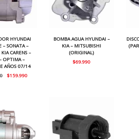
DOR HYUNDAI
BOMBA AGUA HYUNDAI –
DISC
E – SONATA –
KIA – MITSUBISHI
(PAR
 KIA CARENS –
(ORIGINAL)
– OPTIMA –
$
69.990
E AÑOS 07/14
El
El
0
$
159.990
precio
precio
original
actual
era:
es:
$190.000.
$159.990.