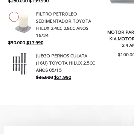
El
El
$
260.000
$
199.990
precio
precio
FILTRO PETROLEO
original
actual
SEDIMENTADOR TOYOTA
era:
es:
HILUX 2.4CC 2.8CC AÑOS
$260.000.
$199.990.
MOTOR PAR
16/24
KIA MOTOR
El
El
$
30.000
$
17.990
2.4 A
precio
precio
$
100.0
JUEGO PERNOS CULATA
original
actual
(18U) TOYOTA HILUX 2.5CC
era:
es:
AÑOS 05/15
$30.000.
$17.990.
El
El
$
35.000
$
21.990
precio
precio
original
actual
era:
es:
$35.000.
$21.990.