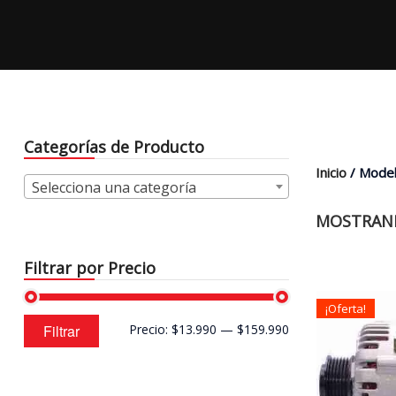
Categorías de Producto
Inicio
/ Model
Selecciona una categoría
MOSTRAND
Filtrar por Precio
¡Oferta!
Precio
Precio
Filtrar
Precio:
$13.990
—
$159.990
mínimo
máximo