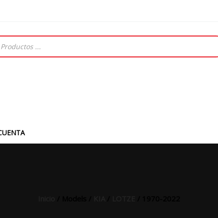
CUENTA
Inicio
/ Models /
KIA
/
LOTZE
/ 1970-2022