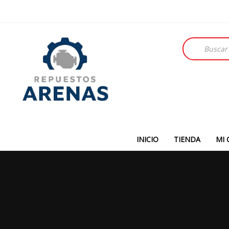
Búsqueda
de
productos
INICIO
TIENDA
MI 