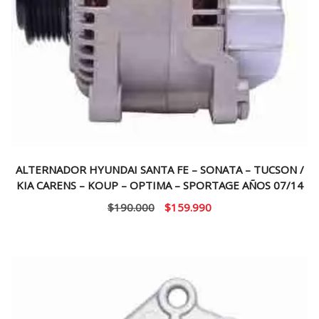
ALTERNADOR HYUNDAI SANTA FE – SONATA – TUCSON /
KIA CARENS – KOUP – OPTIMA – SPORTAGE AÑOS 07/14
El
El
$
190.000
$
159.990
precio
precio
original
actual
era:
es:
$190.000.
$159.990.