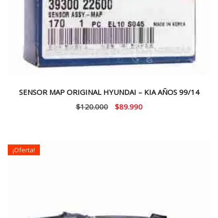
SENSOR MAP ORIGINAL HYUNDAI – KIA AÑOS 99/14
El
El
$
120.000
$
89.990
precio
precio
original
actual
era:
es:
¡Oferta!
$120.000.
$89.990.