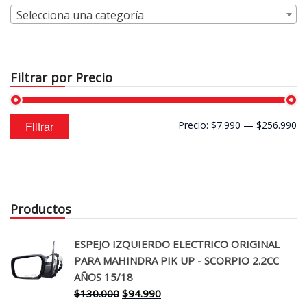
Selecciona una categoría
Filtrar por Precio
Precio
Precio
Filtrar
Precio:
$7.990
—
$256.990
mínimo
máximo
Productos
ESPEJO IZQUIERDO ELECTRICO ORIGINAL
PARA MAHINDRA PIK UP - SCORPIO 2.2CC
AÑOS 15/18
El
El
$
130.000
$
94.990