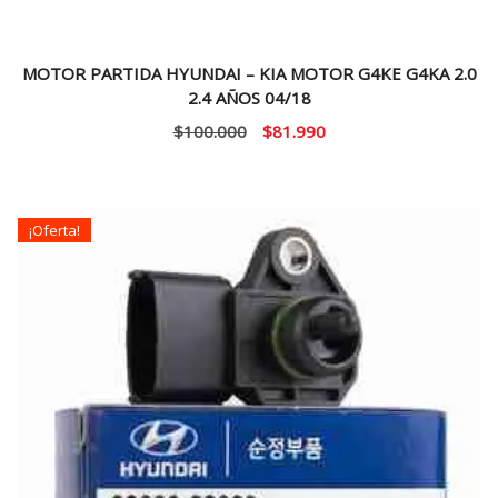
MOTOR PARTIDA HYUNDAI – KIA MOTOR G4KE G4KA 2.0
2.4 AÑOS 04/18
El
El
$
100.000
$
81.990
precio
precio
original
actual
era:
es:
¡Oferta!
$100.000.
$81.990.