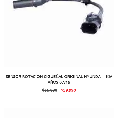
SENSOR ROTACION CIGUEÑAL ORIGINAL HYUNDAI – KIA
AÑOS 07/19
El
El
$
55.000
$
39.990
precio
precio
original
actual
era:
es:
$55.000.
$39.990.