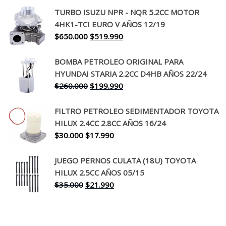
precio
precio
TURBO ISUZU NPR - NQR 5.2CC MOTOR
original
actual
4HK1-TCI EURO V AÑOS 12/19
era:
es:
El
El
$
650.000
$
519.990
$130.000.
$94.990.
precio
precio
original
actual
BOMBA PETROLEO ORIGINAL PARA
era:
es:
HYUNDAI STARIA 2.2CC D4HB AÑOS 22/24
$650.000.
$519.990.
El
El
$
260.000
$
199.990
precio
precio
original
actual
FILTRO PETROLEO SEDIMENTADOR TOYOTA
era:
es:
HILUX 2.4CC 2.8CC AÑOS 16/24
$260.000.
$199.990.
El
El
$
30.000
$
17.990
precio
precio
original
actual
JUEGO PERNOS CULATA (18U) TOYOTA
era:
es:
HILUX 2.5CC AÑOS 05/15
$30.000.
$17.990.
El
El
$
35.000
$
21.990
precio
precio
original
actual
era:
es: