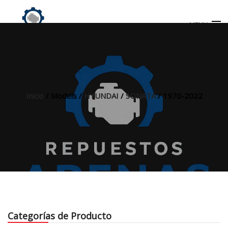
MENU
Búsqueda
de
productos
Inicio
/ Models /
HYUNDAI
/
SONATA
/ 1970-2022
INICIO
TIENDA
MI CUENTA
Categorías de Producto