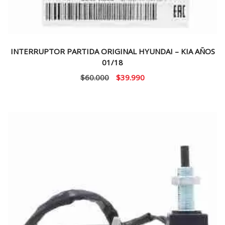
INTERRUPTOR PARTIDA ORIGINAL HYUNDAI – KIA AÑOS
01/18
El
El
$
60.000
$
39.990
precio
precio
original
actual
era:
es:
$60.000.
$39.990.