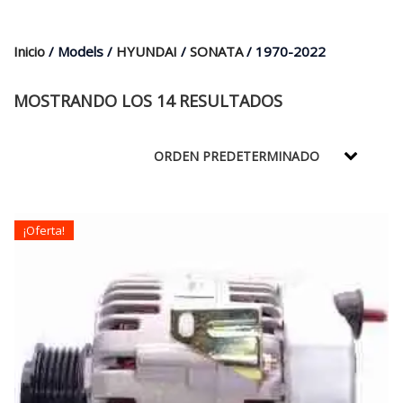
$35.000.
$21.990.
Inicio
/ Models /
HYUNDAI
/
SONATA
/ 1970-2022
MOSTRANDO LOS 14 RESULTADOS
¡Oferta!