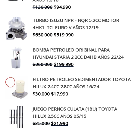
El
El
$
130.000
$
94.990
precio
precio
TURBO ISUZU NPR - NQR 5.2CC MOTOR
original
actual
4HK1-TCI EURO V AÑOS 12/19
era:
es:
El
El
$
650.000
$
519.990
$130.000.
$94.990.
precio
precio
original
actual
BOMBA PETROLEO ORIGINAL PARA
era:
es:
HYUNDAI STARIA 2.2CC D4HB AÑOS 22/24
$650.000.
$519.990.
El
El
$
260.000
$
199.990
precio
precio
original
actual
FILTRO PETROLEO SEDIMENTADOR TOYOTA
era:
es:
HILUX 2.4CC 2.8CC AÑOS 16/24
$260.000.
$199.990.
El
El
$
30.000
$
17.990
precio
precio
original
actual
JUEGO PERNOS CULATA (18U) TOYOTA
era:
es:
HILUX 2.5CC AÑOS 05/15
$30.000.
$17.990.
El
El
$
35.000
$
21.990
precio
precio