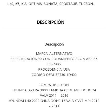
OPTIMA
,
,
,
,
,
,
,
I-40
K5
KIA
OPTIMA
SONATA
SPORTAGE
TUCSON
-
SPORTAGE
AÑOS
DESCRIPCIÓN
10/17
cantidad
Descripción
MARCA: ALTERNATIVO
ESPECIFICACIONES: CON RODAMIENTO / CON ABS / 5
PERNOS
PROCEDENCIA: USA
CODIGO OEM: 52730-1D400
COMPATIBLE CON:
HYUNDAI AZERA 3000 LAMBDA G6DE MPI DOHC 24
VALV 2011 – 2016
HYUNDAI I-40 2000 G4NA DOHC 16 VALV CVVT MPI 2012
– 2014