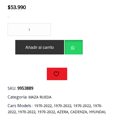
$
53.990
MAZA
RUEDA
TRASERA
HYUNDAI
Añadir al carrito
AZERA
-
I40
-
SONATA
-
TUCSON
/
SKU:
9953889
KIA
CADENZA
Categoría:
MAZA RUEDA
-
Cars Models :
,
,
,
K5
1970-2022
1970-2022
1970-2022
1970-
-
,
,
,
,
,
,
2022
1970-2022
1970-2022
AZERA
CADENZA
HYUNDAI