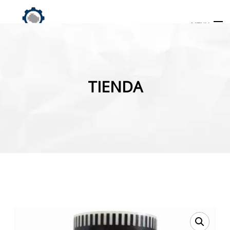
MENU
Búsqueda
de
TIENDA
productos
INICIO
TIENDA
MI CUENTA