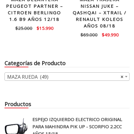
PEUGEOT PARTNER –
NISSAN JUKE –
CITROEN BERLINGO
QASHQAI – XTRAIL /
1.6 B9 AÑOS 12/18
RENAULT KOLEOS
AÑOS 08/18
El
El
$
25.000
$
15.990
El
El
$
69.000
$
49.990
precio
precio
precio
precio
original
actual
original
actual
era:
es:
era:
es:
$25.000.
$15.990.
Categorías de Producto
$69.000.
$49.99
MAZA RUEDA (49)
×
Productos
ESPEJO IZQUIERDO ELECTRICO ORIGINAL
PARA MAHINDRA PIK UP - SCORPIO 2.2CC
AÑOS 15/18