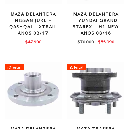
MAZA DELANTERA
MAZA DELANTERA
NISSAN JUKE –
HYUNDAI GRAND
QASHQAI – XTRAIL
STAREX – H1 NEW
AÑOS 08/17
AÑOS 08/16
El
El
$
47.990
$
70.000
$
55.990
precio
precio
original
actual
era:
es:
¡Oferta!
¡Oferta!
$70.000.
$55.99
MAZA DELANTERA
MAZA TRASERA