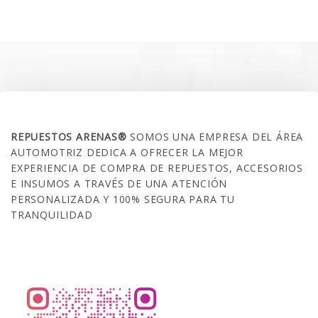
original
actual
era:
es:
$35.000.
$21.990.
SOBRE NOSOTROS
REPUESTOS ARENAS®
SOMOS UNA EMPRESA DEL ÁREA
AUTOMOTRIZ DEDICA A OFRECER LA MEJOR
EXPERIENCIA DE COMPRA DE REPUESTOS, ACCESORIOS
E INSUMOS A TRAVÉS DE UNA ATENCIÓN
PERSONALIZADA Y 100% SEGURA PARA TU
TRANQUILIDAD