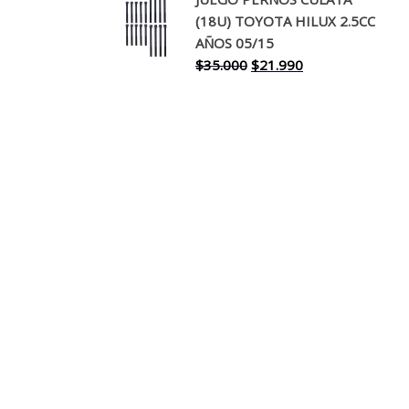
original
actual
(18U) TOYOTA HILUX 2.5CC
era:
es:
AÑOS 05/15
$30.000.
$17.990.
El
El
$
35.000
$
21.990
precio
precio
original
actual
era:
es:
$35.000.
$21.990.