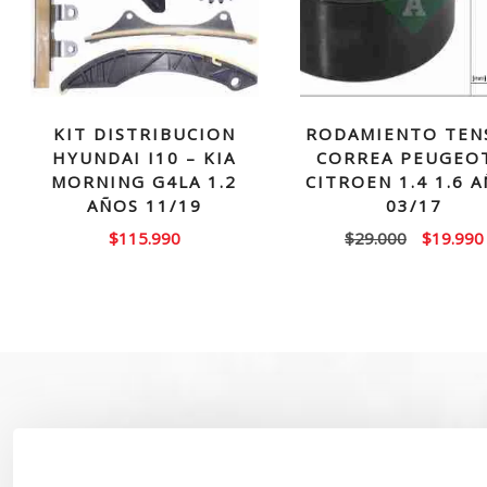
KIT DISTRIBUCION
RODAMIENTO TEN
HYUNDAI I10 – KIA
CORREA PEUGEO
MORNING G4LA 1.2
CITROEN 1.4 1.6 
AÑOS 11/19
03/17
El
$
115.990
$
29.000
$
19.990
precio
original
era:
$29.000.
SOBRE NOSOTROS