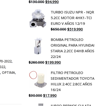
El
El
$
130.000
$
94.990
precio
precio
TURBO ISUZU NPR - NQR
original
actual
5.2CC MOTOR 4HK1-TCI
era:
es:
EURO V AÑOS 12/19
$130.000.
$94.990.
El
El
$
650.000
$
519.990
precio
precio
BOMBA PETROLEO
original
actual
ORIGINAL PARA HYUNDAI
era:
es:
STARIA 2.2CC D4HB AÑOS
$650.000.
$519.990.
22/24
,
70-2022
El
El
$
260.000
$
199.990
,
022
precio
precio
,
,
FILTRO PETROLEO
A
OPTIMA
original
actual
SEDIMENTADOR TOYOTA
era:
es:
HILUX 2.4CC 2.8CC AÑOS
$260.000.
$199.990.
16/24
El
El
$
30.000
$
17.990
precio
precio
JUEGO PERNOS CULATA