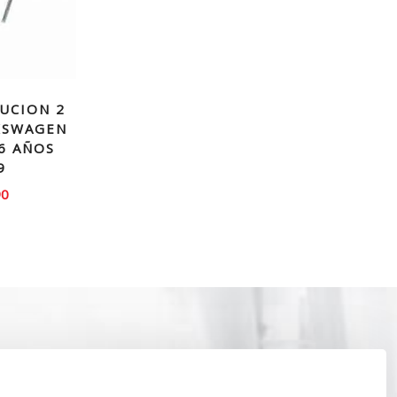
BUCION 2
KSWAGEN
.6 AÑOS
9
90