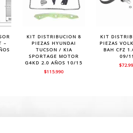
SOR
KIT DISTRIBUCION 8
KIT DISTRI
T –
PIEZAS HYUNDAI
PIEZAS VOL
AÑOS
TUCSON / KIA
BAH CFZ 1
SPORTAGE MOTOR
09/1
G4KD 2.0 AÑOS 10/15
El
$
72.9
$
115.990
precio
actual
es:
$19.990.