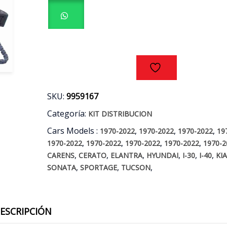
HYUNDAI
-
KIA
2.0
MOTOR
G4NA
AÑOS
11/19
cantidad
SKU:
9959167
Categoría:
KIT DISTRIBUCION
Cars Models :
,
,
,
1970-2022
1970-2022
1970-2022
19
,
,
,
,
1970-2022
1970-2022
1970-2022
1970-2022
1970-2
,
,
,
,
,
,
CARENS
CERATO
ELANTRA
HYUNDAI
I-30
I-40
KI
,
,
,
SONATA
SPORTAGE
TUCSON
ESCRIPCIÓN